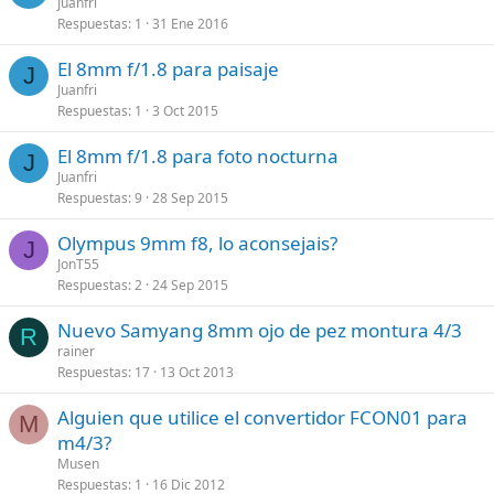
Juanfri
Respuestas
1
31 Ene 2016
El 8mm f/1.8 para paisaje
J
Juanfri
Respuestas
1
3 Oct 2015
El 8mm f/1.8 para foto nocturna
J
Juanfri
Respuestas
9
28 Sep 2015
Olympus 9mm f8, lo aconsejais?
J
JonT55
Respuestas
2
24 Sep 2015
Nuevo Samyang 8mm ojo de pez montura 4/3
R
rainer
Respuestas
17
13 Oct 2013
Alguien que utilice el convertidor FCON01 para
M
m4/3?
Musen
Respuestas
1
16 Dic 2012