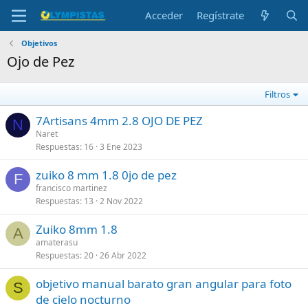
Acceder
Regístrate
Objetivos
Ojo de Pez
Filtros
7Artisans 4mm 2.8 OJO DE PEZ
N
Naret
Respuestas
16
3 Ene 2023
zuiko 8 mm 1.8 0jo de pez
F
francisco martinez
Respuestas
13
2 Nov 2022
Zuiko 8mm 1.8
A
amaterasu
Respuestas
20
26 Abr 2022
objetivo manual barato gran angular para foto
S
de cielo nocturno