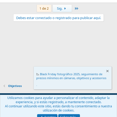
Último
1 de 2
Sig.
Debes estar conectado o registrado para publicar aquí.
📉
Black Friday fotográfico 2025, seguimiento de
precios mínimos en cámaras, objetivos y accesorios
.
Objetivos
Español (ES)
Utilizamos cookies para ayudar a personalizar el contenido, adaptar la
experiencia, y si estás registrado, a mantenerte conectado.
Contáctanos
Términos y reglas
Política de privacidad
Ayuda
Al continuar utilizando este sitio, estás dando tu consentimiento a nuestra
Inicio
R
utilización de cookies.
S
S