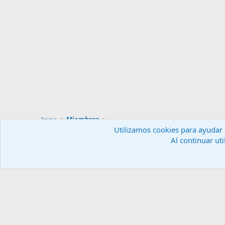
Inicio
Miembros
Utilizamos cookies para ayudar a
Al continuar uti
Español (ES)