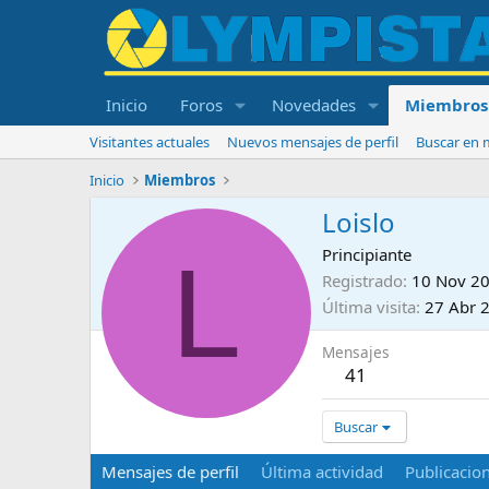
Inicio
Foros
Novedades
Miembros
Visitantes actuales
Nuevos mensajes de perfil
Buscar en m
Inicio
Miembros
Loislo
L
Principiante
Registrado
10 Nov 2
Última visita
27 Abr 
Mensajes
41
Buscar
Mensajes de perfil
Última actividad
Publicacio