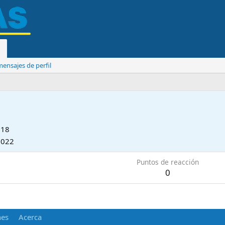
ensajes de perfil
018
2022
Puntos de reacción
0
nes
Acerca