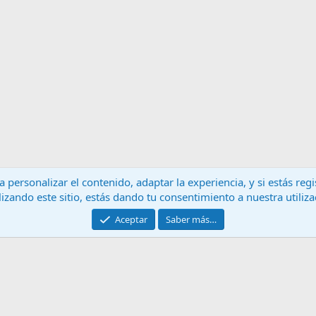
 personalizar el contenido, adaptar la experiencia, y si estás re
lizando este sitio, estás dando tu consentimiento a nuestra utiliz
Contáctanos
T
Aceptar
Saber más…
®
Community platform by XenForo
© 2010-2024 XenForo Ltd.