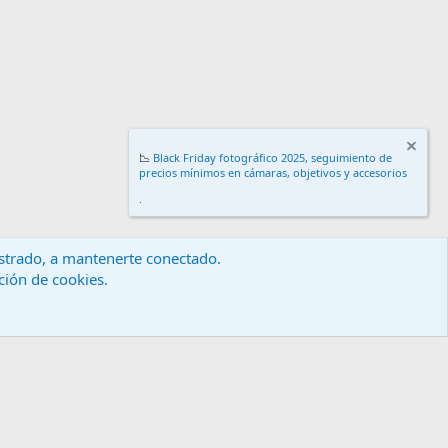
📉
Black Friday fotográfico 2025, seguimiento de
precios mínimos en cámaras, objetivos y accesorios
.
gistrado, a mantenerte conectado.
ación de cookies.
érminos y reglas
Política de privacidad
Ayuda
Inicio
R
S
S