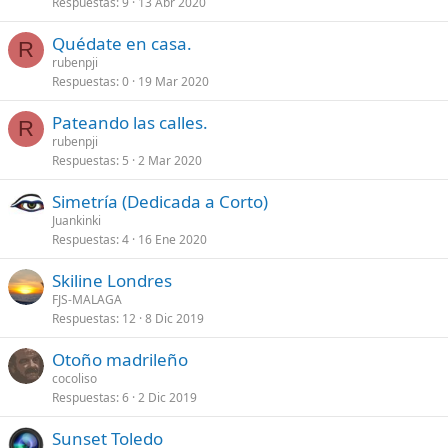
Respuestas
9
13 Abr 2020
Quédate en casa.
R
rubenpji
Respuestas
0
19 Mar 2020
Pateando las calles.
R
rubenpji
Respuestas
5
2 Mar 2020
Simetría (Dedicada a Corto)
Juankinki
Respuestas
4
16 Ene 2020
Skiline Londres
FJS-MALAGA
Respuestas
12
8 Dic 2019
Otoño madrileño
cocoliso
Respuestas
6
2 Dic 2019
Sunset Toledo