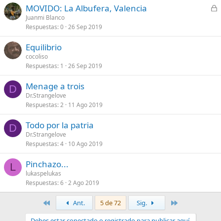
C
MOVIDO: La Albufera, Valencia
e
Juanmi Blanco
Respuestas
0
26 Sep 2019
r
r
Equilibrio
a
cocoliso
d
Respuestas
1
26 Sep 2019
o
Menage a trois
D
Dr.Strangelove
Respuestas
2
11 Ago 2019
Todo por la patria
D
Dr.Strangelove
Respuestas
4
10 Ago 2019
Pinchazo...
L
lukaspelukas
Respuestas
6
2 Ago 2019
Primero
Último
Ant.
5 de 72
Sig.
Debes estar conectado o registrado para publicar aquí.