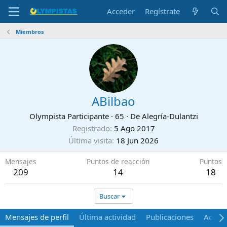
Acceder
Regístrate
Miembros
ABilbao
Olympista Participante
·
65
·
De
Alegría-Dulantzi
Registrado
5 Ago 2017
Última visita
18 Jun 2026
Mensajes
Puntos de reacción
Puntos
209
14
18
Buscar
Mensajes de perfil
Última actividad
Publicaciones
Acerca