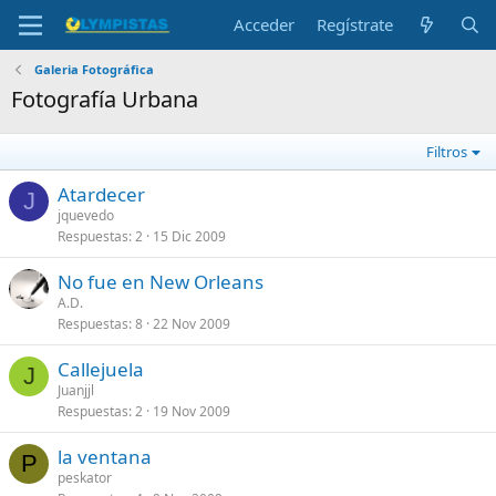
Acceder
Regístrate
Galeria Fotográfica
Fotografía Urbana
Filtros
Atardecer
J
jquevedo
Respuestas
2
15 Dic 2009
No fue en New Orleans
A.D.
Respuestas
8
22 Nov 2009
Callejuela
J
Juanjjl
Respuestas
2
19 Nov 2009
la ventana
P
peskator