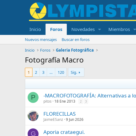
Inicio
Foros
Novedades
Miembros
Nuevos mensajes
Buscar en foros
Inicio
Foros
Galeria Fotográfica
Fotografía Macro
1
2
3
…
120
Sig.
-MACROFOTOGRAFÍA: Alternativas a los
P
pitos
18 Ene 2013
2
3
FLORECILLAS
JaimeESanz
9 Jun 2026
Aporia crataegui.
G