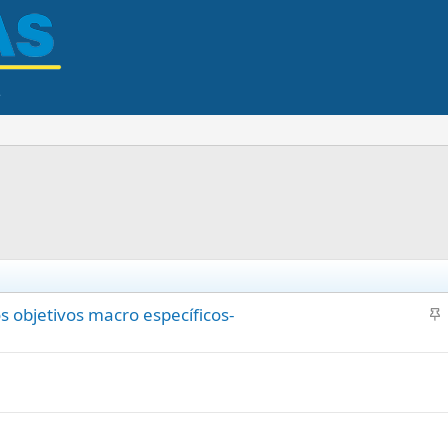
 objetivos macro específicos-
n
c
l
a
d
o