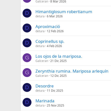
Galceran
8 Mar 2026
Himantiglosum robertianum
D
detura
6 Mar 2026
Aproximació
D
detura
12 Feb 2026
Coprinellus sp.
D
detura
4 Feb 2026
Los ojos de la mariposa.
G
Galceran
21 Dic 2025
Zerynthia rumina. Mariposa arlequín
G
Galceran
12 Dic 2025
Desordre
D
detura
11 Dic 2025
Marinada
D
detura
25 Nov 2025