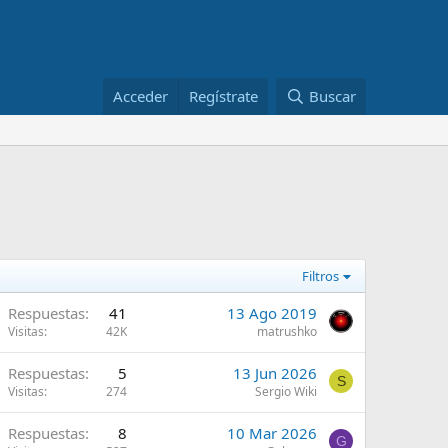
Acceder
Regístrate
Buscar
Filtros
A
Respuestas
41
13 Ago 2019
Visitas
42K
matrushko
Respuestas
5
13 Jun 2026
S
Visitas
274
Sergio Wiki
Respuestas
8
10 Mar 2026
G