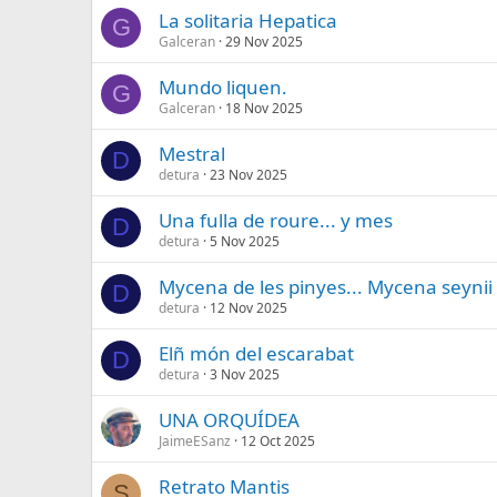
La solitaria Hepatica
G
Galceran
29 Nov 2025
Mundo liquen.
G
Galceran
18 Nov 2025
Mestral
D
detura
23 Nov 2025
Una fulla de roure... y mes
D
detura
5 Nov 2025
Mycena de les pinyes... Mycena seynii
D
detura
12 Nov 2025
Elñ món del escarabat
D
detura
3 Nov 2025
UNA ORQUÍDEA
JaimeESanz
12 Oct 2025
Retrato Mantis
S