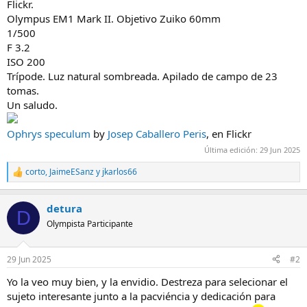
Flickr.
Olympus EM1 Mark II. Objetivo Zuiko 60mm
1/500
F 3.2
ISO 200
Trípode. Luz natural sombreada. Apilado de campo de 23
tomas.
Un saludo.
Ophrys speculum
by
Josep Caballero Peris
, en Flickr
Última edición:
29 Jun 2025
corto
,
JaimeESanz
y
jkarlos66
R
e
a
detura
c
D
c
Olympista Participante
i
o
n
29 Jun 2025
#2
e
s
Yo la veo muy bien, y la envidio. Destreza para selecionar el
:
sujeto interesante junto a la pacviéncia y dedicación para