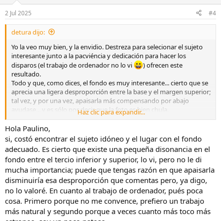
2 Jul 2025
#4
detura dijo:
Yo la veo muy bien, y la envidio. Destreza para selecionar el sujeto
interesante junto a la pacviéncia y dedicación para hacer los
disparos (el trabajo de ordenador no lo vi
) ofrecen este
resultado.
Todo y que, como dices, el fondo es muy interesante... cierto que se
aprecia una ligera desproporción entre la base y el margen superior;
tal vez, y por una vez, apaisarla más compensando por abajo
ayudase... y es sólo por decir que la foto es bien chula.
Haz clic para expandir...
Una abraçada Josep
Hola Paulino,
si, costó encontrar el sujeto idóneo y el lugar con el fondo
adecuado. Es cierto que existe una pequeña disonancia en el
fondo entre el tercio inferior y superior, lo vi, pero no le di
mucha importancia; puede que tengas razón en que apaisarla
disminuiría esa desproporción que comentas pero, ya digo,
no lo valoré. En cuanto al trabajo de ordenador, pués poca
cosa. Primero porque no me convence, prefiero un trabajo
más natural y segundo porque a veces cuanto más toco más