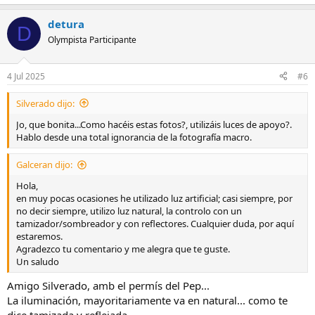
detura
D
Olympista Participante
4 Jul 2025
#6
Silverado dijo:
Jo, que bonita...Como hacéis estas fotos?, utilizáis luces de apoyo?.
Hablo desde una total ignorancia de la fotografía macro.
Galceran dijo:
Hola,
en muy pocas ocasiones he utilizado luz artificial; casi siempre, por
no decir siempre, utilizo luz natural, la controlo con un
tamizador/sombreador y con reflectores. Cualquier duda, por aquí
estaremos.
Agradezco tu comentario y me alegra que te guste.
Un saludo
Amigo Silverado, amb el permís del Pep...
La iluminación, mayoritariamente va en natural... como te
dice tamizada y reflejada.