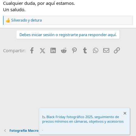
Cualquier duda, por aquí estamos.
Un saludo.
Silverado
y
detura
R
e
a
Debes iniciar sesión o registrarte para responder aquí.
c
c
i
Facebook
X (Twitter)
LinkedIn
Reddit
Pinterest
Tumblr
WhatsApp
Email
Enlace
Compartir:
o
n
e
s
:
📉
Black Friday fotográfico 2025, seguimiento de
precios mínimos en cámaras, objetivos y accesorios
.
Fotografía Macro