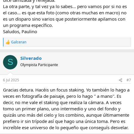
La otra parte, y tal vez ya lo sabes... pero vamos por si no es
el caso... es que esta foto (como otras muchas en macro) no
es un disparo sino varios que posteriormente apilamos con
un programa específico.
Saludos, Paulino
Galceran
R
e
a
Silverado
c
S
c
Olympista Participante
i
o
n
6 Jul 2025
#7
e
s
Gracias detura. Hacéis un focus staking. Yo también lo hago a
:
veces en fotografía de paisaje, pero lo hago '' a mano''. Es
decir, no me vale el staking que realiza la cámara. A veces
tomo un primer plano, uno intermedio y uno del fondo y
quizás uno más del cielo y los combino, aunque últimamente
prefiero ir sin trípode así que hago una única toma. Pero es
increíble ese universo de lo pequeño que conseguís desvelar.