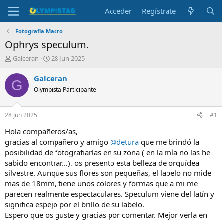
Acceder
Regístrate
Fotografía Macro
Ophrys speculum.
I
F
Galceran
28 Jun 2025
n
e
i
c
Galceran
G
c
h
Olympista Participante
i
a
a
d
d
e
28 Jun 2025
#1
o
i
r
n
Hola compañeros/as,
d
i
gracias al compañero y amigo
@detura
que me brindó la
e
c
posibilidad de fotografiarlas en su zona ( en la mía no las he
l
i
sabido encontrar...), os presento esta belleza de orquídea
t
o
silvestre. Aunque sus flores son pequeñas, el labelo no mide
e
mas de 18mm, tiene unos colores y formas que a mi me
m
a
parecen realmente espectaculares. Speculum viene del latín y
significa espejo por el brillo de su labelo.
Espero que os guste y gracias por comentar. Mejor verla en