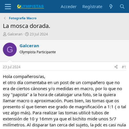
Acceder
Regístrate
Fotografía Macro
La mosca dorada.
I
F
Galceran
23 Jul 2024
n
e
i
c
Galceran
G
c
h
Olympista Participante
i
a
a
d
d
e
23 Jul 2024
#1
o
i
r
n
Hola compañeros/as,
d
i
el otro día comentaba en un post de un compañero que no
e
c
era de ciertos cánones y/o medidas en macro, por lo que no
l
i
soy "papista" a la hora de catalogar una foto, se la quiera
t
o
llamar macro o aproximación. Pues bien, las tomas que os
e
presento sí que tienen ese grado de magnificación a 1:1 ( o tal
m
a
vez algo más). Para realizar las tomas utilicé tubos de
extensión de 10 y 16mm ya que el bichito mide unos 5/7
milímetros. Al disparar tan cerca del sujeto, la pdc es casi nula