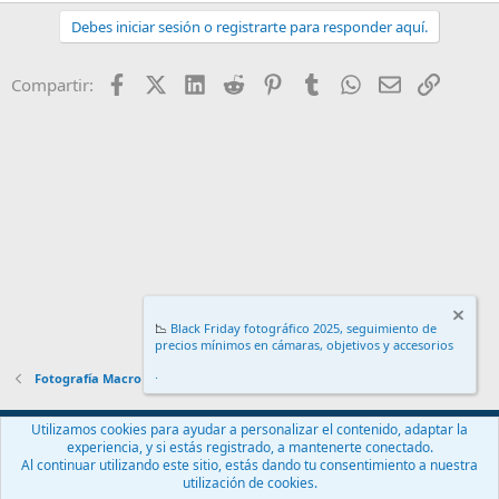
Debes iniciar sesión o registrarte para responder aquí.
Facebook
X (Twitter)
LinkedIn
Reddit
Pinterest
Tumblr
WhatsApp
Email
Enlace
Compartir:
📉
Black Friday fotográfico 2025, seguimiento de
precios mínimos en cámaras, objetivos y accesorios
.
Fotografía Macro
Español (ES)
Utilizamos cookies para ayudar a personalizar el contenido, adaptar la
experiencia, y si estás registrado, a mantenerte conectado.
Contáctanos
Términos y reglas
Política de privacidad
Ayuda
Al continuar utilizando este sitio, estás dando tu consentimiento a nuestra
Inicio
R
utilización de cookies.
S