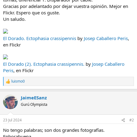
Gracias por adelantado por dejar vuestra opinión. Mejor en
Flickr. Espero que os guste.
Un saludo.
El Dorado. Ectophasia crassipennis
by
Josep Caballero Peris
,
en Flickr
El Dorado (2). Ectophasia crassipennis.
by
Josep Caballero
Peris
, en Flickr
luismo0
R
e
a
JaimeESanz
c
c
Gurú Olympista
i
o
n
23 Jul 2024
#2
e
s
No tengo palabras; son dos grandes fotografías.
:
Enhorabuena.