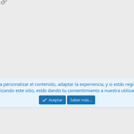
App
mail
Enlace
 personalizar el contenido, adaptar la experiencia, y si estás re
lizando este sitio, estás dando tu consentimiento a nuestra utiliz
Contáctanos
T
Aceptar
Saber más…
®
Community platform by XenForo
© 2010-2024 XenForo Ltd.