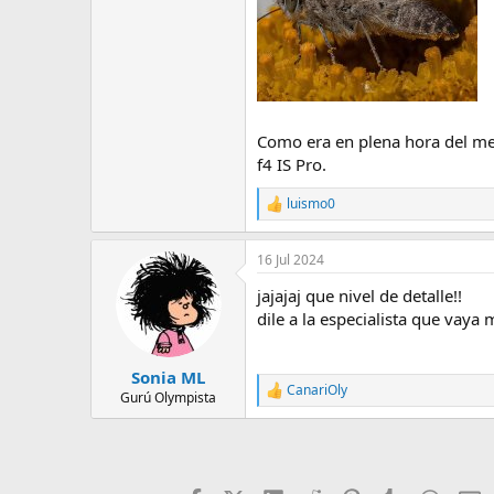
Como era en plena hora del me
f4 IS Pro.
luismo0
R
e
a
16 Jul 2024
c
c
jajajaj que nivel de detalle!!
i
o
dile a la especialista que vaya
n
e
s
Sonia ML
:
CanariOly
R
Gurú Olympista
e
a
c
c
i