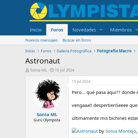
Inicio
Foros
Novedades
Miembros
Nuevos mensajes
Buscar en foros
Inicio
Foros
Galeria Fotográfica
Fotografía Macro
Astronaut
I
F
Sonia ML
15 Jul 2024
n
e
i
c
15 Jul 2024
c
h
i
a
Pero... qué pasa aqui?? donde 
a
d
d
e
vengaaa!! despertienSeeee que
o
i
Sonia ML
r
n
ultimamente mis bichines estan
d
i
Gurú Olympista
e
c
l
i
Astronaut
by
Sonia Montejo
,
t
o