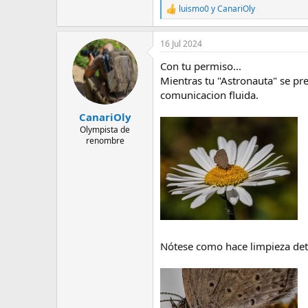
e
luismo0
y
CanariOly
R
m
e
a
a
16 Jul 2024
c
c
Con tu permiso...
i
o
Mientras tu "Astronauta" se pre
n
comunicacion fluida.
e
s
CanariOly
:
Olympista de
renombre
Nótese como hace limpieza det