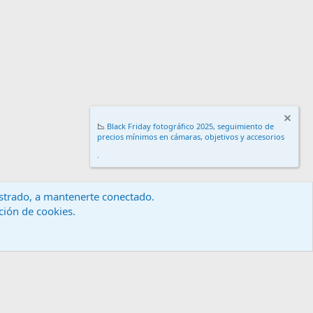
📉
Black Friday fotográfico 2025, seguimiento de
precios mínimos en cámaras, objetivos y accesorios
.
gistrado, a mantenerte conectado.
ación de cookies.
érminos y reglas
Política de privacidad
Ayuda
Inicio
R
S
S