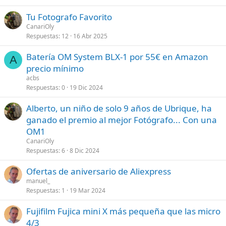
Tu Fotografo Favorito
CanariOly
Respuestas
12
16 Abr 2025
Batería OM System BLX-1 por 55€ en Amazon
A
precio mínimo
acbs
Respuestas
0
19 Dic 2024
Alberto, un niño de solo 9 años de Ubrique, ha
ganado el premio al mejor Fotógrafo... Con una
OM1
CanariOly
Respuestas
6
8 Dic 2024
Ofertas de aniversario de Aliexpress
manuel_
Respuestas
1
19 Mar 2024
Fujifilm Fujica mini X más pequeña que las micro
4/3