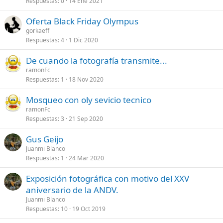
Respuestas
0
14 Ene 2021
Oferta Black Friday Olympus
gorkaeff
Respuestas
4
1 Dic 2020
De cuando la fotografía transmite...
ramonFc
Respuestas
1
18 Nov 2020
Mosqueo con oly sevicio tecnico
ramonFc
Respuestas
3
21 Sep 2020
Gus Geijo
Juanmi Blanco
Respuestas
1
24 Mar 2020
Exposición fotográfica con motivo del XXV
aniversario de la ANDV.
Juanmi Blanco
Respuestas
10
19 Oct 2019