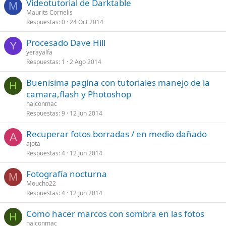
Videotutorial de Darktable
M
Maurits Cornelis
Respuestas
0
24 Oct 2014
Procesado Dave Hill
Y
yerayalfa
Respuestas
1
2 Ago 2014
Buenisima pagina con tutoriales manejo de la
H
camara,flash y Photoshop
halconmac
Respuestas
9
12 Jun 2014
Recuperar fotos borradas / en medio dañado
A
ajota
Respuestas
4
12 Jun 2014
Fotografía nocturna
M
Moucho22
Respuestas
4
12 Jun 2014
Como hacer marcos con sombra en las fotos
H
halconmac