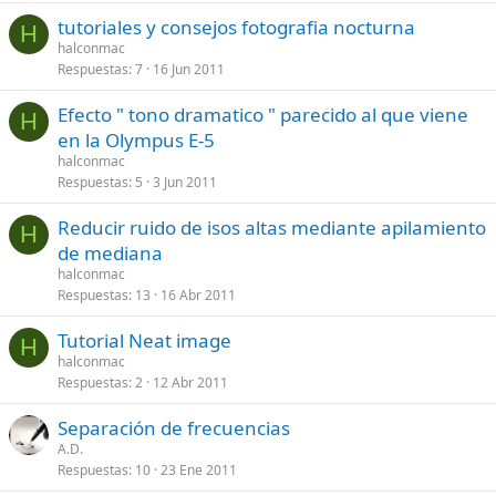
tutoriales y consejos fotografia nocturna
H
halconmac
Respuestas
7
16 Jun 2011
Efecto " tono dramatico " parecido al que viene
H
en la Olympus E-5
halconmac
Respuestas
5
3 Jun 2011
Reducir ruido de isos altas mediante apilamiento
H
de mediana
halconmac
Respuestas
13
16 Abr 2011
Tutorial Neat image
H
halconmac
Respuestas
2
12 Abr 2011
Separación de frecuencias
A.D.
Respuestas
10
23 Ene 2011