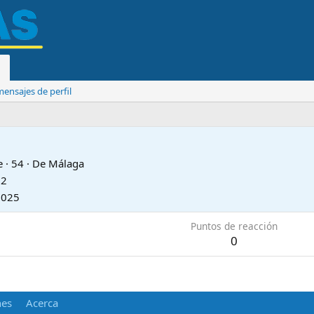
ensajes de perfil
e
·
54
·
De
Málaga
12
2025
Puntos de reacción
0
nes
Acerca