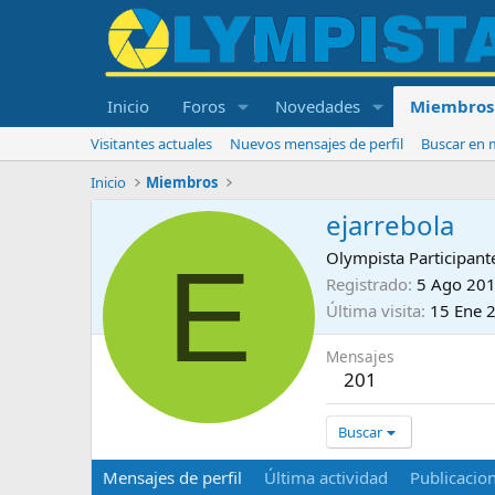
Inicio
Foros
Novedades
Miembros
Visitantes actuales
Nuevos mensajes de perfil
Buscar en m
Inicio
Miembros
ejarrebola
E
Olympista Participant
Registrado
5 Ago 20
Última visita
15 Ene 
Mensajes
201
Buscar
Mensajes de perfil
Última actividad
Publicacio