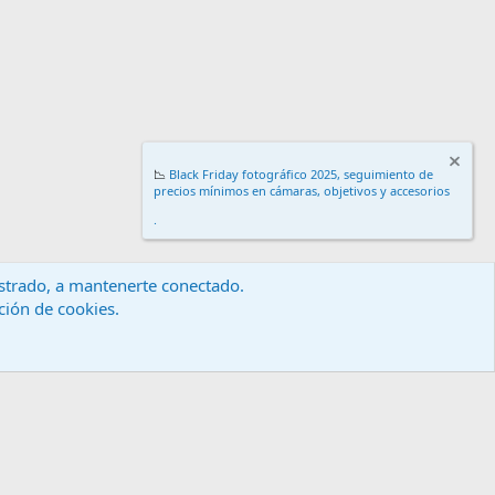
📉
Black Friday fotográfico 2025, seguimiento de
precios mínimos en cámaras, objetivos y accesorios
.
gistrado, a mantenerte conectado.
ación de cookies.
érminos y reglas
Política de privacidad
Ayuda
Inicio
R
S
S