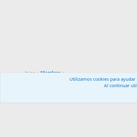
Inicio
Miembros
Utilizamos cookies para ayudar a
Al continuar uti
Español (ES)