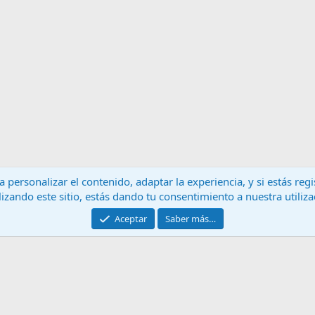
 personalizar el contenido, adaptar la experiencia, y si estás re
lizando este sitio, estás dando tu consentimiento a nuestra utiliz
Contáctanos
T
Aceptar
Saber más…
®
Community platform by XenForo
© 2010-2024 XenForo Ltd.