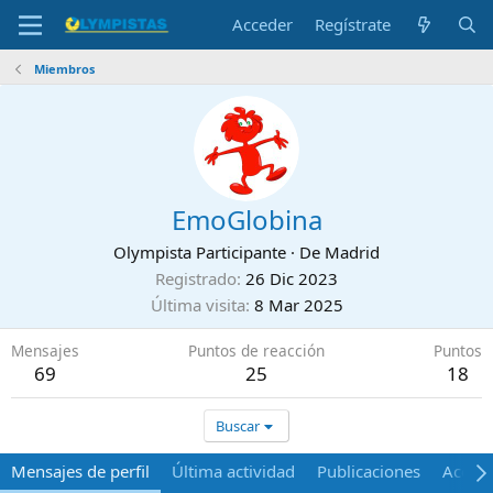
Acceder
Regístrate
Miembros
EmoGlobina
Olympista Participante
·
De
Madrid
Registrado
26 Dic 2023
Última visita
8 Mar 2025
Mensajes
Puntos de reacción
Puntos
69
25
18
Buscar
Mensajes de perfil
Última actividad
Publicaciones
Acerca