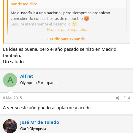
nandoseo dijo:
Me gustaría ir a una nacional, pero siempre se organizan
coincidiendo con las fiestas de mi pueblo
Seguiré atentamente el desarrollo
Un saludo.
Haz clic para expandir...
Haz clic para expandir...
Como siempre coincida con tus fiestas, propongamos tu pueblo
La idea es buena, pero el año pasado se hizo en Madrid
para la KDD. !!!!
Saludos
también.
Un saludo.
Alfret
A
Olympista Participante
8 Mar 2015
#14
A ver si este año puedo acoplarme y acudir.....
José Mª de Toledo
Gurú Olympista