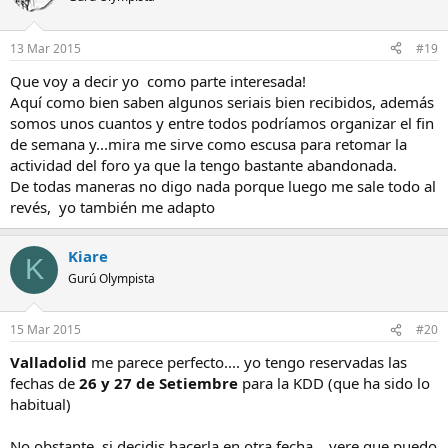
13 Mar 2015
#19
Que voy a decir yo como parte interesada!
Aquí como bien saben algunos seriais bien recibidos, además
somos unos cuantos y entre todos podríamos organizar el fin
de semana y...mira me sirve como escusa para retomar la
actividad del foro ya que la tengo bastante abandonada.
De todas maneras no digo nada porque luego me sale todo al
revés, yo también me adapto
Kiare
K
Gurú Olympista
15 Mar 2015
#20
Valladolid
me parece perfecto.... yo tengo reservadas las
fechas de
26 y 27 de Setiembre
para la KDD (que ha sido lo
habitual)
No obstante, si decidis hacerla en otra fecha....vere que puedo