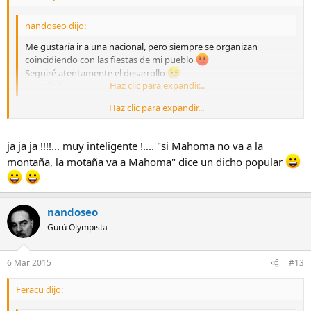
nandoseo dijo:
Me gustaría ir a una nacional, pero siempre se organizan
coincidiendo con las fiestas de mi pueblo
Seguiré atentamente el desarrollo
Un saludo.
Haz clic para expandir...
Haz clic para expandir...
Como siempre coincida con tus fiestas, propongamos tu pueblo
para la KDD. !!!!
Saludos
ja ja ja !!!!... muy inteligente !.... "si Mahoma no va a la
montaña, la motaña va a Mahoma" dice un dicho popular
nandoseo
Gurú Olympista
6 Mar 2015
#13
Feracu dijo: