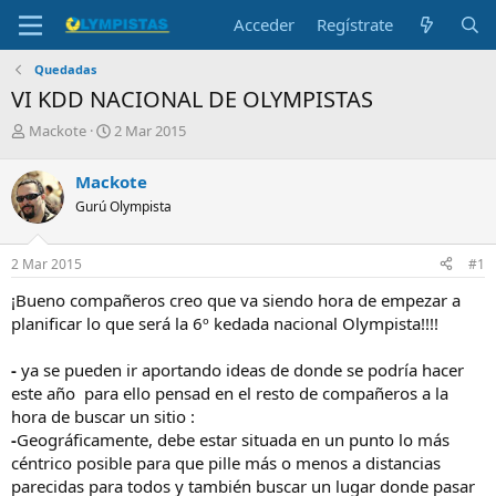
Acceder
Regístrate
Quedadas
VI KDD NACIONAL DE OLYMPISTAS
I
F
Mackote
2 Mar 2015
n
e
i
c
Mackote
c
h
Gurú Olympista
i
a
a
d
d
e
2 Mar 2015
#1
o
i
r
n
¡Bueno compañeros creo que va siendo hora de empezar a
d
i
planificar lo que será la 6º kedada nacional Olympista!!!!
e
c
l
i
-
ya se pueden ir aportando ideas de donde se podría hacer
t
o
e
este año para ello pensad en el resto de compañeros a la
m
hora de buscar un sitio :
a
-
Geográficamente, debe estar situada en un punto lo más
céntrico posible para que pille más o menos a distancias
parecidas para todos y también buscar un lugar donde pasar