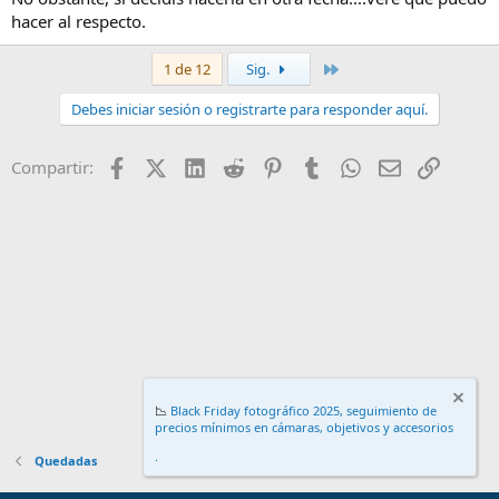
hacer al respecto.
Último
1 de 12
Sig.
Debes iniciar sesión o registrarte para responder aquí.
Facebook
X (Twitter)
LinkedIn
Reddit
Pinterest
Tumblr
WhatsApp
Email
Enlace
Compartir:
📉
Black Friday fotográfico 2025, seguimiento de
precios mínimos en cámaras, objetivos y accesorios
.
Quedadas