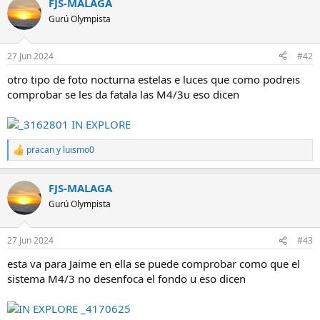
FJS-MALAGA
Gurú Olympista
27 Jun 2024
#42
otro tipo de foto nocturna estelas e luces que como podreis
comprobar se les da fatala las M4/3u eso dicen
pracan
y
luismo0
R
e
a
FJS-MALAGA
c
c
Gurú Olympista
i
o
n
27 Jun 2024
#43
e
s
esta va para Jaime en ella se puede comprobar como que el
:
sistema M4/3 no desenfoca el fondo u eso dicen