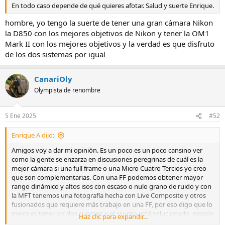
En todo caso depende de qué quieres afotar. Salud y suerte Enrique.
hombre, yo tengo la suerte de tener una gran cámara Nikon
la D850 con los mejores objetivos de Nikon y tener la OM1
Mark II con los mejores objetivos y la verdad es que disfruto
de los dos sistemas por igual
CanariOly
Olympista de renombre
5 Ene 2025
#52
Enrique A dijo:
Amigos voy a dar mi opinión. Es un poco es un poco cansino ver
como la gente se enzarza en discusiones peregrinas de cuál es la
mejor cámara si una full frame o una Micro Cuatro Tercios yo creo
que son complementarias. Con una FF podemos obtener mayor
rango dinámico y altos isos con escaso o nulo grano de ruido y con
la MFT tenemos una fotografía hecha con Live Composite y otros
fusionados que requiere más trabajo en una FF, por eso digo que lo
mejor es tener los dos cuerpos y el asunto está solucionado, ningún
Haz clic para expandir...
sistema es mejor que otro