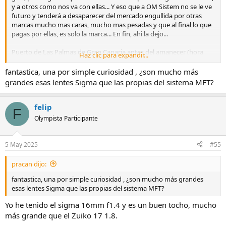
y a otros como nos va con ellas... Y eso que a OM Sistem no se le ve
futuro y tenderá a desaparecer del mercado engullida por otras
marcas mucho mas caras, mucho mas pesadas y que al final lo que
pagas por ellas, es solo la marca... En fin, ahi la dejo...
Puerto de Las Palmas de Gran Canaria antes del amanecer (hora
Haz clic para expandir...
azul)
fantastica, una por simple curiosidad , ¿son mucho más
E-M5MarkIII + Sigma 16mm ƒ1.4 DC DN Contemporary
grandes esas lentes Sigma que las propias del sistema MFT?
ƒ/2,8 - 1/2s - 16 mm - ISO64 (Sin tratamiento de ruido)
Ver el archivos adjunto 10428
felip
F
Olympista Participante
5 May 2025
#55
pracan dijo:
fantastica, una por simple curiosidad , ¿son mucho más grandes
esas lentes Sigma que las propias del sistema MFT?
Yo he tenido el sigma 16mm f1.4 y es un buen tocho, mucho
más grande que el Zuiko 17 1.8.