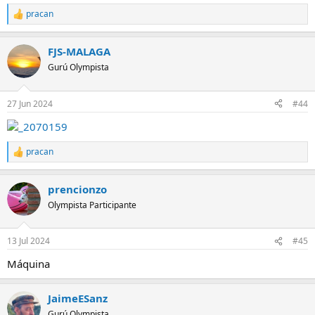
pracan
R
e
a
FJS-MALAGA
c
c
Gurú Olympista
i
o
n
27 Jun 2024
#44
e
s
:
pracan
R
e
a
prencionzo
c
c
Olympista Participante
i
o
n
13 Jul 2024
#45
e
s
Máquina
:
JaimeESanz
Gurú Olympista