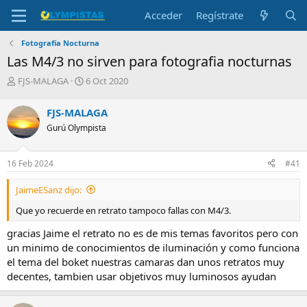
Acceder
Regístrate
Fotografía Nocturna
Las M4/3 no sirven para fotografia nocturnas
I
F
FJS-MALAGA
6 Oct 2020
n
e
i
c
FJS-MALAGA
c
h
Gurú Olympista
i
a
a
d
d
e
16 Feb 2024
#41
o
i
r
n
JaimeESanz dijo:
d
i
e
c
Que yo recuerde en retrato tampoco fallas con M4/3.
l
i
t
o
gracias Jaime el retrato no es de mis temas favoritos pero con
e
un minimo de conocimientos de iluminación y como funciona
m
el tema del boket nuestras camaras dan unos retratos muy
a
decentes, tambien usar objetivos muy luminosos ayudan