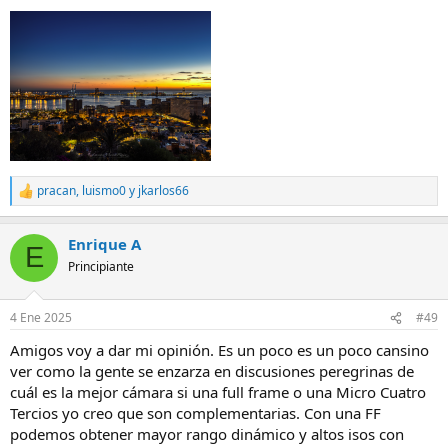
pracan
,
luismo0
y
jkarlos66
R
e
a
Enrique A
c
E
c
Principiante
i
o
n
4 Ene 2025
#49
e
s
Amigos voy a dar mi opinión. Es un poco es un poco cansino
:
ver como la gente se enzarza en discusiones peregrinas de
cuál es la mejor cámara si una full frame o una Micro Cuatro
Tercios yo creo que son complementarias. Con una FF
podemos obtener mayor rango dinámico y altos isos con