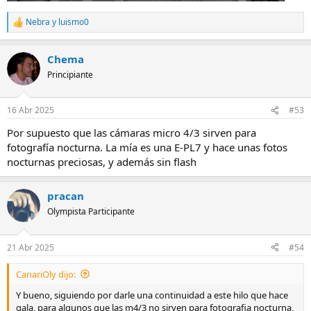
Nebra
y
luismo0
R
e
a
Chema
c
c
Principiante
i
o
n
16 Abr 2025
#53
e
s
Por supuesto que las cámaras micro 4/3 sirven para
:
fotografía nocturna. La mía es una E-PL7 y hace unas fotos
nocturnas preciosas, y además sin flash
pracan
Olympista Participante
21 Abr 2025
#54
CanariOly dijo:
Y bueno, siguiendo por darle una continuidad a este hilo que hace
gala, para algunos que las m4/3 no sirven para fotografia nocturna,