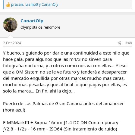
pracan
,
luismo0
y
CanariOly
R
e
a
CanariOly
c
c
Olympista de renombre
i
o
n
2 Oct 2024
#48
e
s
Y bueno, siguiendo por darle una continuidad a este hilo que
:
hace gala, para algunos que las m4/3 no sirven para
fotografia nocturna, y a otros como nos va con ellas... Y eso
que a OM Sistem no se le ve futuro y tenderá a desaparecer
del mercado engullida por otras marcas mucho mas caras,
mucho mas pesadas y que al final lo que pagas por ellas, es
solo la marca... En fin, ahi la dejo...
Puerto de Las Palmas de Gran Canaria antes del amanecer
(hora azul)
E-M5MarkIII + Sigma 16mm ƒ1.4 DC DN Contemporary
ƒ/2,8 - 1/2s - 16 mm - ISO64 (Sin tratamiento de ruido)