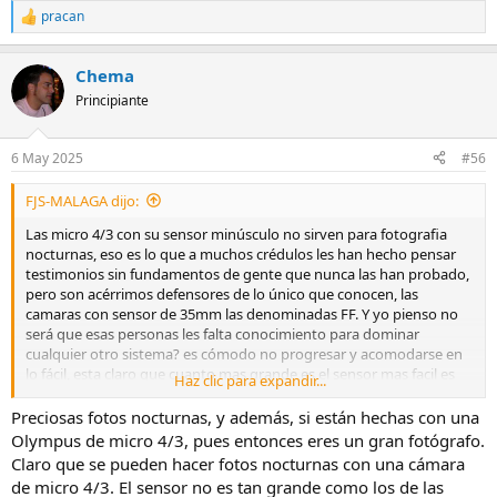
pracan
R
e
a
Chema
c
c
Principiante
i
o
n
6 May 2025
#56
e
s
FJS-MALAGA dijo:
:
Las micro 4/3 con su sensor minúsculo no sirven para fotografia
nocturnas, eso es lo que a muchos crédulos les han hecho pensar
testimonios sin fundamentos de gente que nunca las han probado,
pero son acérrimos defensores de lo único que conocen, las
camaras con sensor de 35mm las denominadas FF. Y yo pienso no
será que esas personas les falta conocimiento para dominar
cualquier otro sistema? es cómodo no progresar y acomodarse en
lo fácil, esta claro que cuanto mas grande es el sensor mas facil es
Haz clic para expandir...
lograr una buena imagen en nocturnas pero ahí esta el reto, en
lograr imagenes muy buenas o decentes con un sensor que es una
Preciosas fotos nocturnas, y además, si están hechas con una
cuarta parte del de una FF. Ahí se ve la habilidad y conocimiento del
Olympus de micro 4/3, pues entonces eres un gran fotógrafo.
fotógrafo que es capaz de emular el trabajo de una FF con el
Claro que se pueden hacer fotos nocturnas con una cámara
hándicap de disponer de un sensor mas pequeño. He aquí una
de micro 4/3. El sensor no es tan grande como los de las
muestra de donde dicen no puede competir una M4/3 con una FF