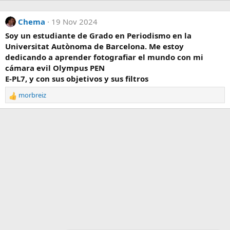
Chema
19 Nov 2024
Soy un estudiante de Grado en Periodismo en la
Universitat Autònoma de Barcelona. Me estoy
dedicando a aprender fotografiar el mundo con mi
cámara evil Olympus PEN
E-PL7, y con sus objetivos y sus filtros
morbreiz
R
e
a
c
c
i
o
n
e
s
: