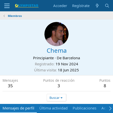
Acceder
Regístrate
Miembros
Chema
Principiante
·
De
Barcelona
Registrado
19 Nov 2024
Última visita
18 Jun 2025
Mensajes
Puntos de reacción
Puntos
35
3
8
Buscar
Mensajes de perfil
Última actividad
Publicaciones
Acerca