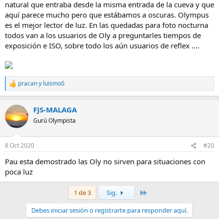
natural que entraba desde la misma entrada de la cueva y que
aquí parece mucho pero que estábamos a oscuras. Olympus
es el mejor lector de luz. En las quedadas para foto nocturna
todos van a los usuarios de Oly a preguntarles tiempos de
exposición e ISO, sobre todo los aún usuarios de reflex ....
pracan
y
luismo0
R
e
a
FJS-MALAGA
c
c
Gurú Olympista
i
o
n
8 Oct 2020
#20
e
s
Pau esta demostrado las Oly no sirven para situaciones con
:
poca luz
Último
1 de 3
Sig.
Debes iniciar sesión o registrarte para responder aquí.