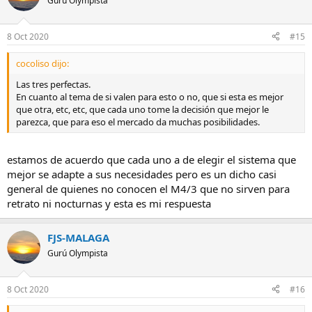
Gurú Olympista
mí, pero también entiendo que pueden no serlo para otros donde
prime el cómputo de calidad específica vs comodidad.
8 Oct 2020
#15
Un saludo!
cocoliso dijo:
Enviado desde mi Mi A1 *
Las tres perfectas.
En cuanto al tema de si valen para esto o no, que si esta es mejor
que otra, etc, etc, que cada uno tome la decisión que mejor le
parezca, que para eso el mercado da muchas posibilidades.
estamos de acuerdo que cada uno a de elegir el sistema que
mejor se adapte a sus necesidades pero es un dicho casi
general de quienes no conocen el M4/3 que no sirven para
retrato ni nocturnas y esta es mi respuesta
FJS-MALAGA
Gurú Olympista
8 Oct 2020
#16