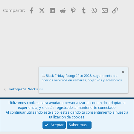
Facebook
X (Twitter)
LinkedIn
Reddit
Pinterest
Tumblr
WhatsApp
Email
Enlace
Compartir:
📉
Black Friday fotográfico 2025, seguimiento de
precios mínimos en cámaras, objetivos y accesorios
.
Fotografía Nocturna
Español (ES)
Utilizamos cookies para ayudar a personalizar el contenido, adaptar la
experiencia, y si estás registrado, a mantenerte conectado.
Contáctanos
Términos y reglas
Política de privacidad
Ayuda
Al continuar utilizando este sitio, estás dando tu consentimiento a nuestra
Inicio
R
utilización de cookies.
S
S
Aceptar
Saber más…
®
Community platform by XenForo
© 2010-2024 XenForo Ltd.