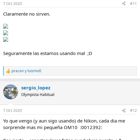
7 Oct 2020
#11
Claramente no sirven.
Seguramente las estamos usando mal ;D
pracan
y
luismo0
R
e
a
sergio_lopez
c
c
Olympista Habitual
i
o
n
7 Oct 2020
#12
e
s
Yo que vengo (y aun sigo usando) de Nikon, cada dia me
:
sorprende mas mi pequeña OM10 :0012392: