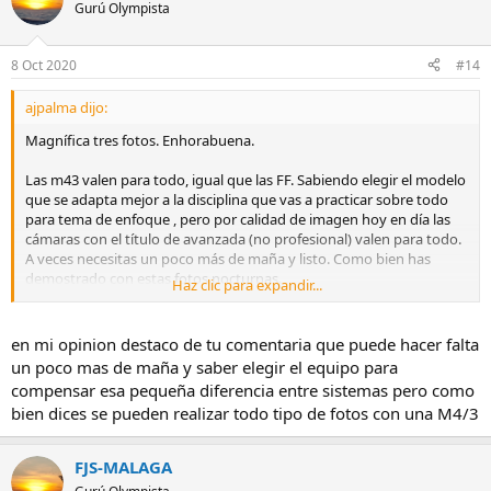
Gurú Olympista
8 Oct 2020
#14
ajpalma dijo:
Magnífica tres fotos. Enhorabuena.
Las m43 valen para todo, igual que las FF. Sabiendo elegir el modelo
que se adapta mejor a la disciplina que vas a practicar sobre todo
para tema de enfoque , pero por calidad de imagen hoy en día las
cámaras con el título de avanzada (no profesional) valen para todo.
A veces necesitas un poco más de maña y listo. Como bien has
demostrado con estas fotos nocturnas.
Haz clic para expandir...
Elegir un formato u otro es más un tema de comodidad y dinero, al
menos para mí que no soy profesional.
en mi opinion destaco de tu comentaria que puede hacer falta
un poco mas de maña y saber elegir el equipo para
Yo dispongo de una cámara y lentes que me permiten hacer de
compensar esa pequeña diferencia entre sistemas pero como
todo (macro, nocturnas, paisaje, retrato, callejera) con excelente
bien dices se pueden realizar todo tipo de fotos con una M4/3
calidad, cómodas de transportar y bien de precio. En cuanto a
comodidad de transportar y bien de precio no podría decir lo
mismo en FF. En cuanto a calidad y mi nivel de exigencia
FJS-MALAGA
prácticamente no vería grandes diferencias. Por eso m43 sí es para