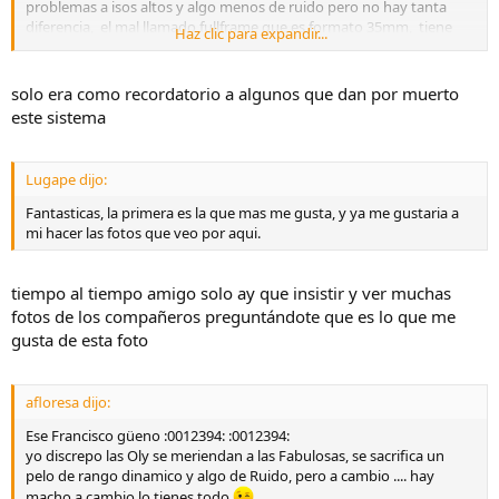
problemas a isos altos y algo menos de ruido pero no hay tanta
diferencia, el mal llamado fullframe que es formato 35mm, tiene
Haz clic para expandir...
sus ventajas e inconvenientes, utilizando ese axioma entonces el
formato medio será mucho mejor pues su sensor es más grande y
tiene mejor rango dinámico a isos altos y ruido , y de tamaño de
solo era como recordatorio a algunos que dan por muerto
camaras ahora mismo están a la par con las ff, al menos fuji y
este sistema
hasselblad.
Lugape dijo:
Fantasticas, la primera es la que mas me gusta, y ya me gustaria a
mi hacer las fotos que veo por aqui.
tiempo al tiempo amigo solo ay que insistir y ver muchas
fotos de los compañeros preguntándote que es lo que me
gusta de esta foto
afloresa dijo:
Ese Francisco güeno :0012394: :0012394:
yo discrepo las Oly se meriendan a las Fabulosas, se sacrifica un
pelo de rango dinamico y algo de Ruido, pero a cambio .... hay
macho a cambio lo tienes todo