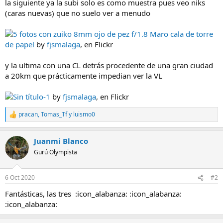
la siguiente ya la subi solo es como muestra pues veo niks
(caras nuevas) que no suelo ver a menudo
5 fotos con zuiko 8mm ojo de pez f/1.8 Maro cala de torre
de papel
by
fjsmalaga
, en Flickr
y la ultima con una CL detrás procedente de una gran ciudad
a 20km que prácticamente impedian ver la VL
Sin título-1
by
fjsmalaga
, en Flickr
pracan
,
Tomas_Tf
y
luismo0
R
e
a
Juanmi Blanco
c
c
Gurú Olympista
i
o
n
6 Oct 2020
#2
e
s
Fantásticas, las tres :icon_alabanza: :icon_alabanza:
:
:icon_alabanza: