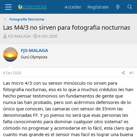
Acceder
Regístrate
Fotografía Nocturna
Las M4/3 no sirven para fotografia nocturnas
I
F
FJS-MALAGA
6 Oct 2020
n
e
i
c
FJS-MALAGA
c
h
Gurú Olympista
i
a
a
d
d
e
6 Oct 2020
#1
o
i
r
n
Las micro 4/3 con su sensor minúsculo no sirven para
d
i
fotografia nocturnas, eso es lo que a muchos crédulos les han
e
c
hecho pensar testimonios sin fundamentos de gente que
l
i
nunca las han probado, pero son acérrimos defensores de lo
t
o
e
único que conocen, las camaras con sensor de 35mm las
m
denominadas FF. Y yo pienso no será que esas personas les
a
falta conocimiento para dominar cualquier otro sistema? es
cómodo no progresar y acomodarse en lo fácil, esta claro que
cuanto mas grande es el sensor mas facil es lograr una buena