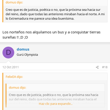
domus dijo:
Creo que es de justicia, poética o no, que la próxima sea hacia sur
del reino, dado que todas las anteriores miraban hacia el norte. A mi
lo Extremadura me parece una idea buenísima.
Los norteños nos alquilamos un bus y a conquistar tierras
sureñas !! ;D ;D
domus
D
Gurú Olympista
12 Oct 2011
#18
FelixEA dijo:
domus dijo:
Creo que es de justicia, poética o no, que la próxima sea hacia
sur del reino, dado que todas las anteriores miraban hacia el
norte. A mi lo Extremadura me parece una idea buenísima.
Haz clic para expandir...