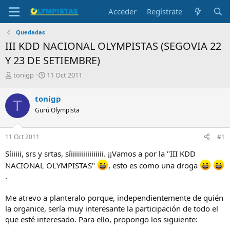
Acceder
Regístrate
Quedadas
III KDD NACIONAL OLYMPISTAS (SEGOVIA 22
Y 23 DE SETIEMBRE)
I
F
tonigp
11 Oct 2011
n
e
i
c
tonigp
T
c
h
Gurú Olympista
i
a
a
d
d
e
11 Oct 2011
#1
o
i
r
n
Síiiiii, srs y srtas, síiiiiiiiiiiiiiiii. ¡¡Vamos a por la "III KDD
d
i
NACIONAL OLYMPISTAS"
, esto es como una droga
e
c
.
l
i
t
o
e
Me atrevo a planteralo porque, independientemente de quién
m
la organice, sería muy interesante la participación de todo el
a
que esté interesado. Para ello, propongo los siguiente: