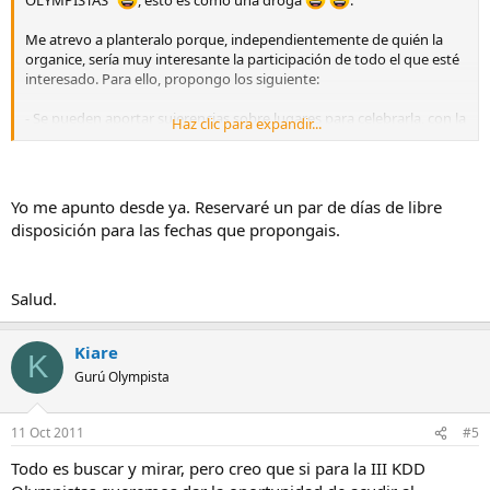
OLYMPISTAS"
, esto es como una droga
.
Me atrevo a planteralo porque, independientemente de quién la
organice, sería muy interesante la participación de todo el que esté
interesado. Para ello, propongo los siguiente:
- Se pueden aportar sujerencias sobre lugares para celebrarla, con la
Haz clic para expandir...
condición de que debe haber un lugar de interés fotográfico,
alternativas, y plazas suficientes, en torno a unas 25 personas, en
una distancia corta.
- Geográficamente, debe estar situada en un punto lo más céntrico
Yo me apunto desde ya. Reservaré un par de días de libre
posible, o donde facilite la comunicación para que puedan asistir las
disposición para las fechas que propongais.
persona más alejadas.
Nos lo tomaremos con calma, y no pegaremos el acelerón hasta
que estemos a un tiempo prudencial de la realización de la KDD que
Salud.
puede ser entorno a septiembre/octubre del 2012.
Kiare
Por favor, no pongáis ningún lugar que no reuna estas
K
características
Pensarlo e informaros antes de proponer nada.
Gurú Olympista
11 Oct 2011
#5
Todo es buscar y mirar, pero creo que si para la III KDD