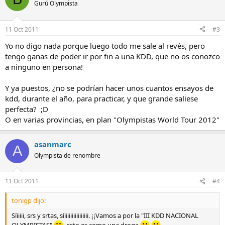
Gurú Olympista
11 Oct 2011
#3
Yo no digo nada porque luego todo me sale al revés, pero
tengo ganas de poder ir por fin a una KDD, que no os conozco
a ninguno en persona!
Y ya puestos, ¿no se podrían hacer unos cuantos ensayos de
kdd, durante el año, para practicar, y que grande saliese
perfecta? ;D
O en varias provincias, en plan "Olympistas World Tour 2012"
asanmarc
A
Olympista de renombre
11 Oct 2011
#4
tonigp dijo:
Síiiiii, srs y srtas, síiiiiiiiiiiiiiiii. ¡¡Vamos a por la "III KDD NACIONAL