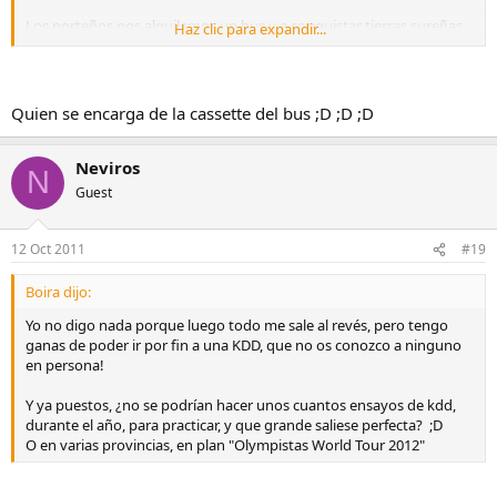
Los norteños nos alquilamos un bus y a conquistar tierras sureñas
Haz clic para expandir...
!! ;D ;D
Quien se encarga de la cassette del bus ;D ;D ;D
Neviros
N
Guest
12 Oct 2011
#19
Boira dijo:
Yo no digo nada porque luego todo me sale al revés, pero tengo
ganas de poder ir por fin a una KDD, que no os conozco a ninguno
en persona!
Y ya puestos, ¿no se podrían hacer unos cuantos ensayos de kdd,
durante el año, para practicar, y que grande saliese perfecta? ;D
O en varias provincias, en plan "Olympistas World Tour 2012"