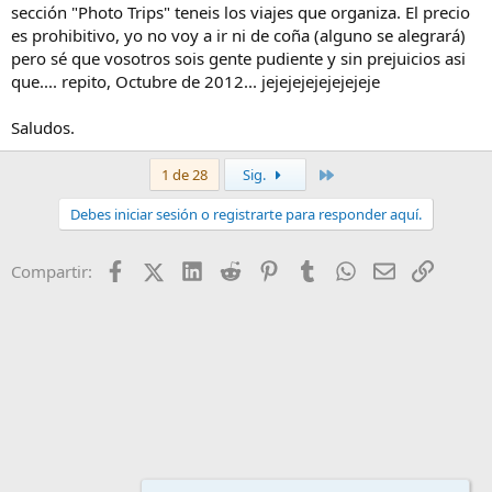
sección "Photo Trips" teneis los viajes que organiza. El precio
es prohibitivo, yo no voy a ir ni de coña (alguno se alegrará)
pero sé que vosotros sois gente pudiente y sin prejuicios asi
que.... repito, Octubre de 2012... jejejejejejejejeje
Saludos.
Último
1 de 28
Sig.
Debes iniciar sesión o registrarte para responder aquí.
Facebook
X (Twitter)
LinkedIn
Reddit
Pinterest
Tumblr
WhatsApp
Email
Enlace
Compartir: