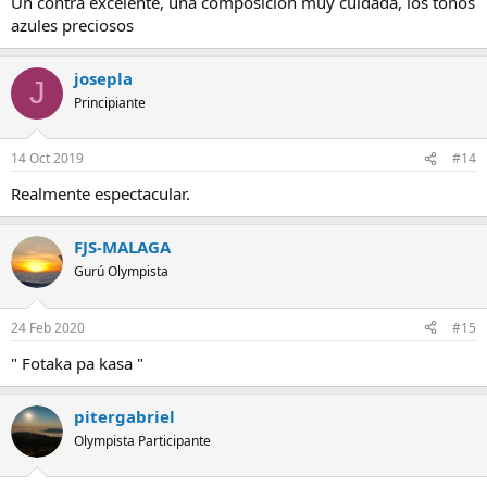
Un contra excelente, una composición muy cuidada, los tonos
azules preciosos
josepla
J
Principiante
14 Oct 2019
#14
Realmente espectacular.
FJS-MALAGA
Gurú Olympista
24 Feb 2020
#15
" Fotaka pa kasa "
pitergabriel
Olympista Participante