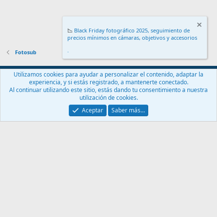
📉
Black Friday fotográfico 2025, seguimiento de
precios mínimos en cámaras, objetivos y accesorios
.
Fotosub
Español (ES)
Utilizamos cookies para ayudar a personalizar el contenido, adaptar la
experiencia, y si estás registrado, a mantenerte conectado.
Contáctanos
Términos y reglas
Política de privacidad
Ayuda
Al continuar utilizando este sitio, estás dando tu consentimiento a nuestra
Inicio
R
utilización de cookies.
S
S
Aceptar
Saber más…
®
Community platform by XenForo
© 2010-2024 XenForo Ltd.