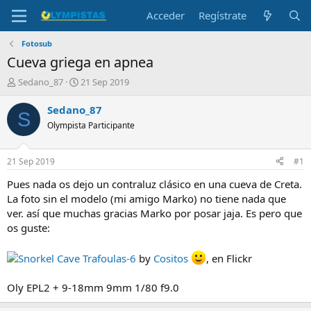
Acceder
Regístrate
Fotosub
Cueva griega en apnea
I
F
Sedano_87
21 Sep 2019
n
e
i
c
Sedano_87
S
c
h
Olympista Participante
i
a
a
d
d
e
21 Sep 2019
#1
o
i
r
n
Pues nada os dejo un contraluz clásico en una cueva de Creta.
d
i
La foto sin el modelo (mi amigo Marko) no tiene nada que
e
c
ver. así que muchas gracias Marko por posar jaja. Es pero que
l
i
os guste:
t
o
e
m
Snorkel Cave Trafoulas-6
by
Cositos
, en Flickr
a
Oly EPL2 + 9-18mm 9mm 1/80 f9.0