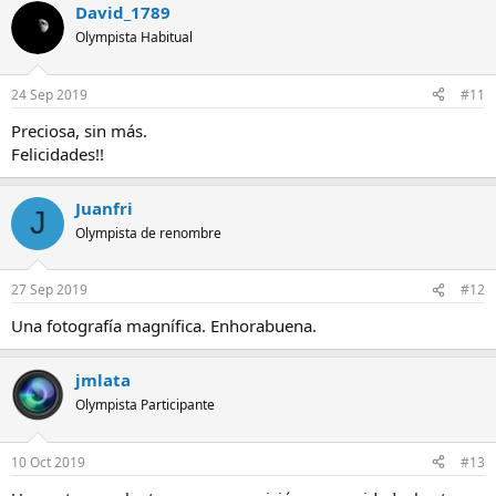
David_1789
Olympista Habitual
24 Sep 2019
#11
Preciosa, sin más.
Felicidades!!
Juanfri
J
Olympista de renombre
27 Sep 2019
#12
Una fotografía magnífica. Enhorabuena.
jmlata
Olympista Participante
10 Oct 2019
#13