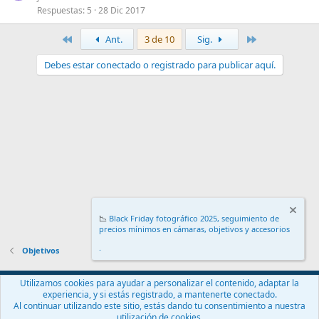
Respuestas
5
28 Dic 2017
Primero
Último
Ant.
3 de 10
Sig.
Debes estar conectado o registrado para publicar aquí.
📉
Black Friday fotográfico 2025, seguimiento de
precios mínimos en cámaras, objetivos y accesorios
.
Objetivos
Español (ES)
Utilizamos cookies para ayudar a personalizar el contenido, adaptar la
experiencia, y si estás registrado, a mantenerte conectado.
Contáctanos
Términos y reglas
Política de privacidad
Ayuda
Al continuar utilizando este sitio, estás dando tu consentimiento a nuestra
Inicio
R
utilización de cookies.