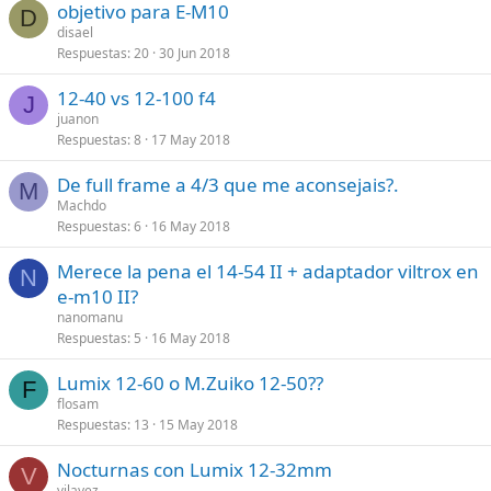
objetivo para E-M10
D
disael
Respuestas
20
30 Jun 2018
12-40 vs 12-100 f4
J
juanon
Respuestas
8
17 May 2018
De full frame a 4/3 que me aconsejais?.
M
Machdo
Respuestas
6
16 May 2018
Merece la pena el 14-54 II + adaptador viltrox en
N
e-m10 II?
nanomanu
Respuestas
5
16 May 2018
Lumix 12-60 o M.Zuiko 12-50??
F
flosam
Respuestas
13
15 May 2018
Nocturnas con Lumix 12-32mm
V
vilayez