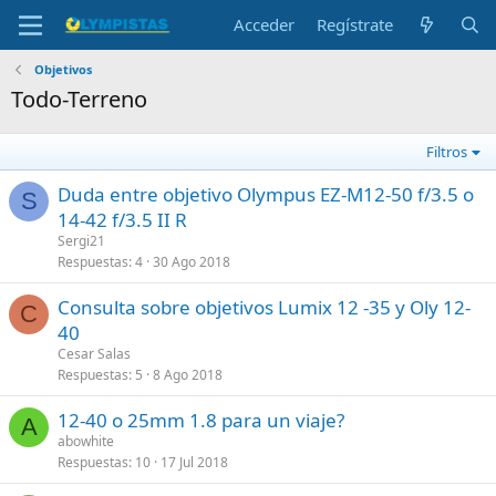
Acceder
Regístrate
Objetivos
Todo-Terreno
Filtros
Duda entre objetivo Olympus EZ-M12-50 f/3.5 o
S
14-42 f/3.5 II R
Sergi21
Respuestas
4
30 Ago 2018
Consulta sobre objetivos Lumix 12 -35 y Oly 12-
C
40
Cesar Salas
Respuestas
5
8 Ago 2018
12-40 o 25mm 1.8 para un viaje?
A
abowhite
Respuestas
10
17 Jul 2018