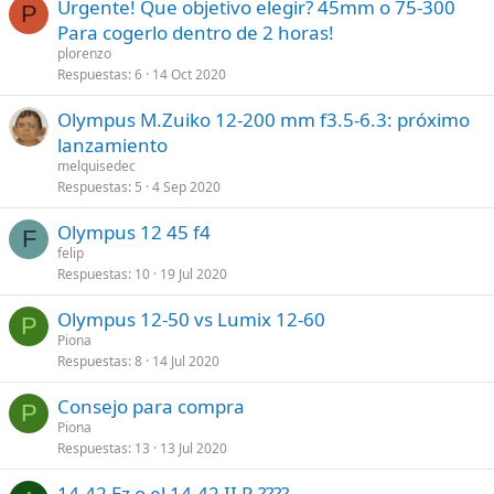
Urgente! Que objetivo elegir? 45mm o 75-300
P
Para cogerlo dentro de 2 horas!
plorenzo
Respuestas
6
14 Oct 2020
Olympus M.Zuiko 12-200 mm f3.5-6.3: próximo
lanzamiento
melquisedec
Respuestas
5
4 Sep 2020
Olympus 12 45 f4
F
felip
Respuestas
10
19 Jul 2020
Olympus 12-50 vs Lumix 12-60
P
Piona
Respuestas
8
14 Jul 2020
Consejo para compra
P
Piona
Respuestas
13
13 Jul 2020
14-42 Ez o el 14-42 II R ????