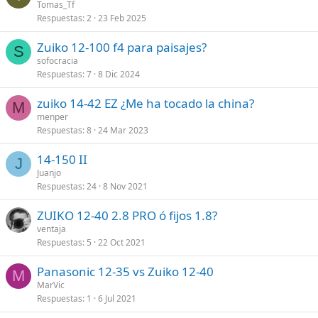
Tomas_Tf
Respuestas
2
23 Feb 2025
Zuiko 12-100 f4 para paisajes?
S
sofocracia
Respuestas
7
8 Dic 2024
zuiko 14-42 EZ ¿Me ha tocado la china?
M
menper
Respuestas
8
24 Mar 2023
14-150 II
J
Juanjo
Respuestas
24
8 Nov 2021
ZUIKO 12-40 2.8 PRO ó fijos 1.8?
ventaja
Respuestas
5
22 Oct 2021
Panasonic 12-35 vs Zuiko 12-40
M
MarVic
Respuestas
1
6 Jul 2021