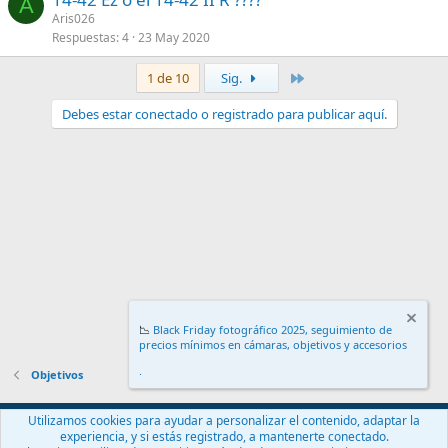
A
Aris026
Respuestas
4
23 May 2020
Último
1 de 10
Sig.
Debes estar conectado o registrado para publicar aquí.
📉
Black Friday fotográfico 2025, seguimiento de
precios mínimos en cámaras, objetivos y accesorios
.
Objetivos
Español (ES)
Utilizamos cookies para ayudar a personalizar el contenido, adaptar la
experiencia, y si estás registrado, a mantenerte conectado.
Contáctanos
Términos y reglas
Política de privacidad
Ayuda