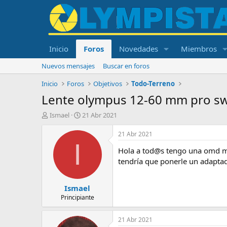
Inicio
Foros
Novedades
Miembros
Nuevos mensajes
Buscar en foros
Inicio
Foros
Objetivos
Todo-Terreno
Lente olympus 12-60 mm pro s
I
F
Ismael
21 Abr 2021
n
e
i
c
21 Abr 2021
c
h
I
Hola a tod@s tengo una omd mar
i
a
a
d
tendría que ponerle un adaptad
d
e
o
i
Ismael
r
n
d
i
Principiante
e
c
l
i
21 Abr 2021
t
o