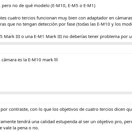
, pero no de qué modelo (E-M10, E-M5 o E-M1)
tes cuatro tercios funcionan muy bien con adaptador en cámaras m
ras que no tengan detección por fase (todas las E-M10 y los mode
 Mark III o una E-M1 Mark III no deberías tener problema por us
a cámara es la E-M10 mark lll
or contraste, con lo que los objetivos de cuatro tercios dicen qu
ramente tendrá una calidad estupenda al ser un objetivo pro, pero
te vale la pena o no.