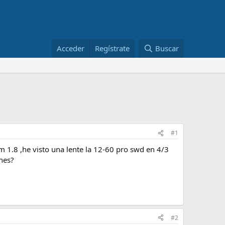
Acceder
Regístrate
Buscar
#1
 1.8 ,he visto una lente la 12-60 pro swd en 4/3
nes?
#2