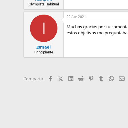
Olympista Habitual
22 Abr 2021
I
Muchas gracias por tu comenta
estos objetivos me preguntaba 
Ismael
Principiante
Facebook
X (Twitter)
LinkedIn
Reddit
Pinterest
Tumblr
Whats
E
Compartir: