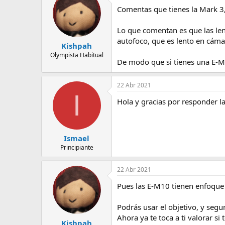
e
Comentas que tienes la Mark 3
m
a
Lo que comentan es que las len
autofoco, que es lento en cáma
Kishpah
Olympista Habitual
De modo que si tienes una E-M5
22 Abr 2021
I
Hola y gracias por responder l
Ismael
Principiante
22 Abr 2021
Pues las E-M10 tienen enfoque p
Podrás usar el objetivo, y segu
Ahora ya te toca a ti valorar si 
Kishpah