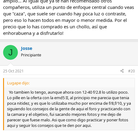
amplio... Al igual que ya te han recomendado otros
compañeros, utiliza un punto de enfoque central cuando veas
que "caza", que suele ser cuando hay poca luz o contraste,
pero eso lo hacen todos en mayor o menor medida. Por el
precio que lo has comprado es un chollo, así que
enhorabuena y a disfrutarlo!
Josse
J
Principiante
25 Oct 2021
#20
Lugape dijo:
Yo tambien lo tengo, aunque ahora con 12-40 f/2.8 lo utilizo poco.
Lo pille en la oferta con la emd5 II, al principio me parecia que tenia
poca nitidez, y es que lo utilizaba mucho por encima de f/8,f/10, y ya
siguiendo los consejos de la gente de aqui el foro y practicando con
la camara y el objetivo, fui sacando mejores fotos y me dejo de
parecer que fuese malo. Asi que como digo practicar y poner fotos
aqui y seguir los consejos que te den por aqui.