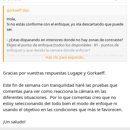
gorkaeff dijo:
Hola,
Si no estás conforme con el enfoque, yo iría descartando que puede
ser.
- ¿Estas disparando en interiores donde no hay zonas de contraste?
Eliges el punto de enfoque (todos los disponibles - 81 - puntos de
enfoque) y que decida la camara donde enfocar?
Si es asi, te recomiendo que selecciones un unico punto de enfoque
Haz clic para expandir...
central y hagas pruebas a ver si asi mejora.
También probaría a sacar alguna foto en exterior tal cual tengas
ahora los puntos de enfoque y ver si mejora con una imagen más
Gracias por vuestras respuestas Lugape y Gorkaeff.
contrastada, donde la cámara sabrá mejor donde enfocar.
Si tienes otro objetivo, haría pruebas a ver si enfoca "igual de lento".
Este fin de semana con tranquilidad haré las pruebas que
comentas para ver como reacciona la cámara en las
Por ultimo tu camara y la mia enfocan por contraste como te digo y
diferentes situaciones. Por lo que comentas creo que no
no por detección de fase que hay en modelos superiores.
En cuanto al objetivo, se el efecto que creo que te pasa, pero yo
estoy seleccionando del todo bien el modo de enfoque ni
tengo ese mismo objetivo y seleccionando un unico punto de
usando el objetivo en las condiciones que más le favorecen.
enfoque me ha ido con buen resultado.
¡Un saludo!
Saludos