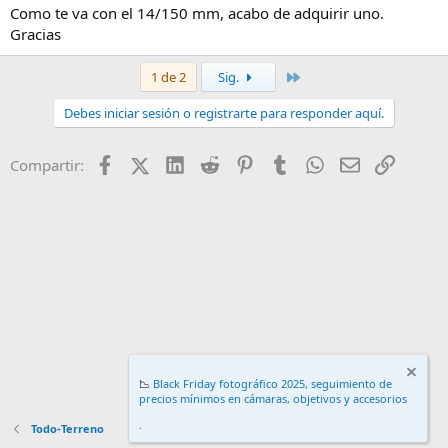
Como te va con el 14/150 mm, acabo de adquirir uno.
Gracias
Último
1 de 2
Sig.
Debes iniciar sesión o registrarte para responder aquí.
Facebook
X (Twitter)
LinkedIn
Reddit
Pinterest
Tumblr
WhatsApp
Email
Enlace
Compartir:
📉
Black Friday fotográfico 2025, seguimiento de
precios mínimos en cámaras, objetivos y accesorios
.
Todo-Terreno