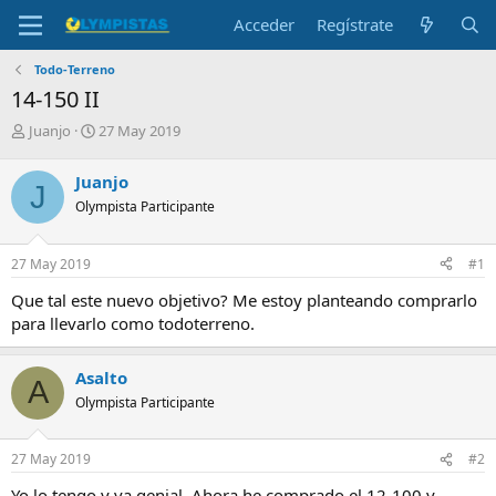
Acceder
Regístrate
Todo-Terreno
14-150 II
I
F
Juanjo
27 May 2019
n
e
i
c
Juanjo
J
c
h
Olympista Participante
i
a
a
d
d
e
27 May 2019
#1
o
i
r
n
Que tal este nuevo objetivo? Me estoy planteando comprarlo
d
i
para llevarlo como todoterreno.
e
c
l
i
t
o
Asalto
A
e
Olympista Participante
m
a
27 May 2019
#2
Yo lo tengo y va genial. Ahora he comprado el 12-100 y