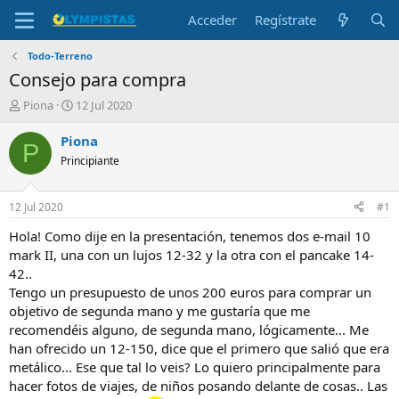
Acceder
Regístrate
Todo-Terreno
Consejo para compra
I
F
Piona
12 Jul 2020
n
e
i
c
Piona
P
c
h
Principiante
i
a
a
d
d
e
12 Jul 2020
#1
o
i
r
n
Hola! Como dije en la presentación, tenemos dos e-mail 10
d
i
mark II, una con un lujos 12-32 y la otra con el pancake 14-
e
c
42..
l
i
Tengo un presupuesto de unos 200 euros para comprar un
t
o
objetivo de segunda mano y me gustaría que me
e
recomendéis alguno, de segunda mano, lógicamente... Me
m
a
han ofrecido un 12-150, dice que el primero que salió que era
metálico... Ese que tal lo veis? Lo quiero principalmente para
hacer fotos de viajes, de niños posando delante de cosas.. Las