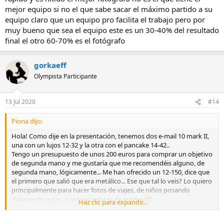
mejor equipo si no el que sabe sacar el máximo partido a su
equipo claro que un equipo pro facilita el trabajo pero por
muy bueno que sea el equipo este es un 30-40% del resultado
final el otro 60-70% es el fotógrafo
gorkaeff
Olympista Participante
13 Jul 2020
#14
Piona dijo:
Hola! Como dije en la presentación, tenemos dos e-mail 10 mark II,
una con un lujos 12-32 y la otra con el pancake 14-42..
Tengo un presupuesto de unos 200 euros para comprar un objetivo
de segunda mano y me gustaría que me recomendéis alguno, de
segunda mano, lógicamente... Me han ofrecido un 12-150, dice que
el primero que salió que era metálico... Ese que tal lo veis? Lo quiero
principalmente para hacer fotos de viajes, de niños posando
delante de cosas.. Las tipicas fotos de madre
Haz clic para expandir...
Se que el mejor sería el 12-40, he leído mucho pero ese es inviable
para mi