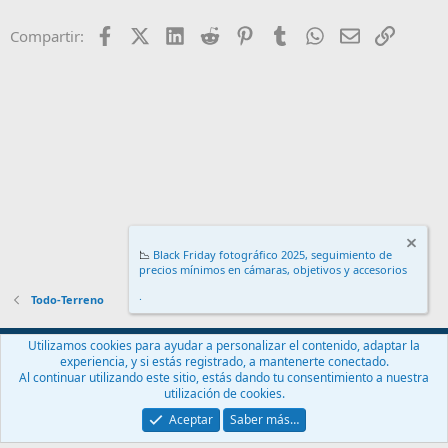
Facebook
X (Twitter)
LinkedIn
Reddit
Pinterest
Tumblr
WhatsApp
Email
Enlace
Compartir:
📉
Black Friday fotográfico 2025, seguimiento de
precios mínimos en cámaras, objetivos y accesorios
.
Todo-Terreno
Español (ES)
Utilizamos cookies para ayudar a personalizar el contenido, adaptar la
experiencia, y si estás registrado, a mantenerte conectado.
Contáctanos
Términos y reglas
Política de privacidad
Ayuda
Al continuar utilizando este sitio, estás dando tu consentimiento a nuestra
Inicio
R
utilización de cookies.
S
S
Aceptar
Saber más…
®
Community platform by XenForo
© 2010-2024 XenForo Ltd.