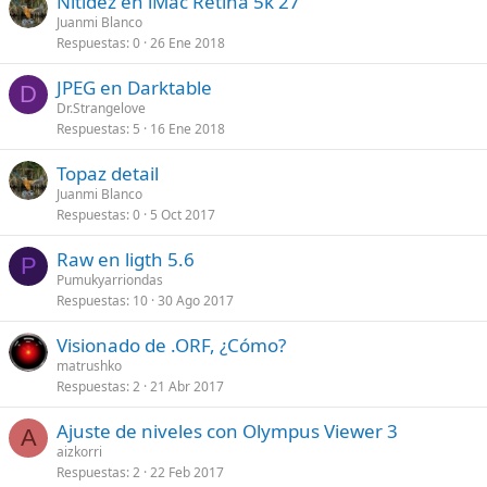
Nitidez en iMac Retina 5k 27"
Juanmi Blanco
Respuestas
0
26 Ene 2018
JPEG en Darktable
D
Dr.Strangelove
Respuestas
5
16 Ene 2018
Topaz detail
Juanmi Blanco
Respuestas
0
5 Oct 2017
Raw en ligth 5.6
P
Pumukyarriondas
Respuestas
10
30 Ago 2017
Visionado de .ORF, ¿Cómo?
matrushko
Respuestas
2
21 Abr 2017
Ajuste de niveles con Olympus Viewer 3
A
aizkorri
Respuestas
2
22 Feb 2017