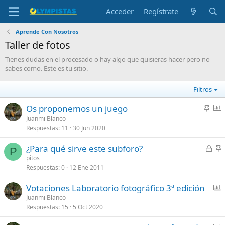
Acceder
Regístrate
Aprende Con Nosotros
Taller de fotos
Tienes dudas en el procesado o hay algo que quisieras hacer pero no
sabes como. Este es tu sitio.
Filtros
A
E
Os proponemos un juego
n
n
Juanmi Blanco
Respuestas
11
30 Jun 2020
c
c
l
u
C
¿Para qué sirve este subforo?
a
e
P
e
n
pitos
d
s
Respuestas
0
12 Ene 2011
r
c
o
t
r
l
a
E
Votaciones Laboratorio fotográfico 3ª edición
a
a
n
Juanmi Blanco
d
d
Respuestas
15
5 Oct 2020
c
o
o
u