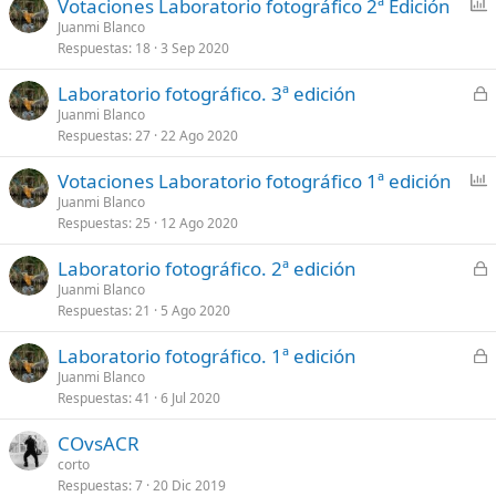
E
Votaciones Laboratorio fotográfico 2ª Edición
e
n
Juanmi Blanco
s
Respuestas
18
3 Sep 2020
c
t
u
a
C
Laboratorio fotográfico. 3ª edición
e
e
Juanmi Blanco
s
Respuestas
27
22 Ago 2020
r
t
r
a
E
Votaciones Laboratorio fotográfico 1ª edición
a
n
Juanmi Blanco
d
Respuestas
25
12 Ago 2020
c
o
u
C
Laboratorio fotográfico. 2ª edición
e
e
Juanmi Blanco
s
Respuestas
21
5 Ago 2020
r
t
r
a
C
Laboratorio fotográfico. 1ª edición
a
e
Juanmi Blanco
d
Respuestas
41
6 Jul 2020
r
o
r
COvsACR
a
corto
d
Respuestas
7
20 Dic 2019
o