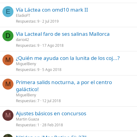
Vía Láctea con omd10 mark II
E
EladioFT
Respuestas
9
2 Jul 2019
Via Lacteal faro de ses salinas Mallorca
D
dario42
Respuestas
9
17 Ago 2018
¿Quién me ayuda con la lunita de los coj...?
M
MiguelBeny
Respuestas
9
5 Ago 2018
Primera salids nocturna, a por el centro
M
galáctico!
MiguelBeny
Respuestas
7
12 Jul 2018
Ajustes básicos en concursos
M
Martin Guaza
Respuestas
1
28 Feb 2018