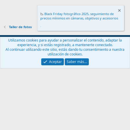
📉
Black Friday fotográfico 2025, seguimiento de
precios mínimos en cámaras, objetivos y accesorios
.
Taller de fotos
Español (ES)
Utilizamos cookies para ayudar a personalizar el contenido, adaptar la
experiencia, y si estás registrado, a mantenerte conectado.
Contáctanos
Términos y reglas
Política de privacidad
Ayuda
Al continuar utilizando este sitio, estás dando tu consentimiento a nuestra
Inicio
R
utilización de cookies.
S
S
Aceptar
Saber más…
®
Community platform by XenForo
© 2010-2024 XenForo Ltd.