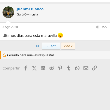
Juanmi Blanco
Gurú Olympista
5 Ago 2020
#22
Últimos días para esta maravilla
Primero
Ant.
2 de 2
Cerrado para nuevas respuestas.
Facebook
X (Twitter)
LinkedIn
Reddit
Pinterest
Tumblr
WhatsApp
Email
Enlace
Compartir: