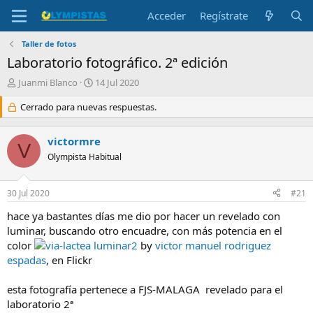
Acceder
Regístrate
Taller de fotos
Laboratorio fotográfico. 2ª edición
I
F
Juanmi Blanco
14 Jul 2020
n
e
i
Cerrado para nuevas respuestas.
c
c
h
i
a
victormre
a
d
V
d
Olympista Habitual
e
o
i
r
n
30 Jul 2020
#21
d
i
e
c
hace ya bastantes días me dio por hacer un revelado con
l
i
luminar, buscando otro encuadre, con más potencia en el
t
o
color
via-lactea luminar2
by
victor manuel rodriguez
e
m
espadas
, en Flickr
a
esta fotografía pertenece a FJS-MALAGA revelado para el
laboratorio 2ª