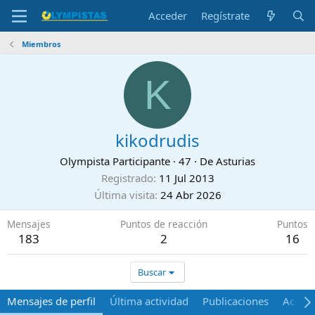
Acceder
Regístrate
Miembros
K
kikodrudis
Olympista Participante
·
47
·
De
Asturias
Registrado
11 Jul 2013
Última visita
24 Abr 2026
Mensajes
Puntos de reacción
Puntos
183
2
16
Buscar
Mensajes de perfil
Última actividad
Publicaciones
Acerca