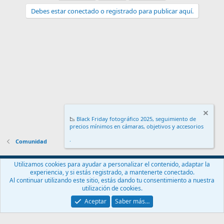
Debes estar conectado o registrado para publicar aquí.
📉
Black Friday fotográfico 2025, seguimiento de
precios mínimos en cámaras, objetivos y accesorios
.
Comunidad
Español (ES)
Utilizamos cookies para ayudar a personalizar el contenido, adaptar la
experiencia, y si estás registrado, a mantenerte conectado.
Contáctanos
Términos y reglas
Política de privacidad
Ayuda
Al continuar utilizando este sitio, estás dando tu consentimiento a nuestra
Inicio
R
utilización de cookies.
S
S
Aceptar
Saber más…
®
Community platform by XenForo
© 2010-2024 XenForo Ltd.