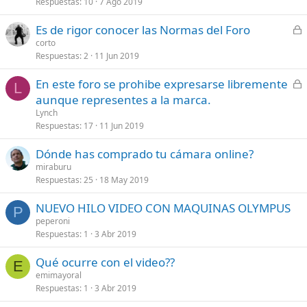
Respuestas
10
7 Ago 2019
C
Es de rigor conocer las Normas del Foro
e
corto
Respuestas
2
11 Jun 2019
r
r
C
En este foro se prohibe expresarse libremente
a
L
e
aunque representes a la marca.
d
r
Lynch
o
r
Respuestas
17
11 Jun 2019
a
Dónde has comprado tu cámara online?
d
miraburu
o
Respuestas
25
18 May 2019
NUEVO HILO VIDEO CON MAQUINAS OLYMPUS
P
peperoni
Respuestas
1
3 Abr 2019
Qué ocurre con el video??
E
emimayoral
Respuestas
1
3 Abr 2019