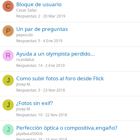
Bloque de usuario
C
Cesar Salas
Respuestas
2
20 Mar 2019
Un par de preguntas
P
pepsicolo
Respuestas
5
4 Ene 2019
Ayuda a un olympista perdido...
R
ricandalus
Respuestas
14
2 Ene 2019
Como subir fotos al foro desde Flick
J
Josep M.
Respuestas
3
23 Nov 2018
¿Fotos sin exif?
J
Josep M.
Respuestas
10
22 Nov 2018
Perfección óptica o compositiva,engaño?
J
jayabusa500cb
Respuestas
25
15 Ago 2018