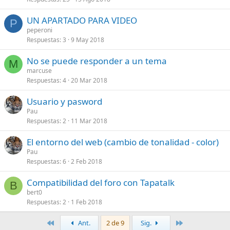
UN APARTADO PARA VIDEO
P
peperoni
Respuestas
3
9 May 2018
No se puede responder a un tema
M
marcuse
Respuestas
4
20 Mar 2018
Usuario y pasword
Pau
Respuestas
2
11 Mar 2018
El entorno del web (cambio de tonalidad - color)
Pau
Respuestas
6
2 Feb 2018
Compatibilidad del foro con Tapatalk
B
bert0
Respuestas
2
1 Feb 2018
Primero
Último
Ant.
2 de 9
Sig.