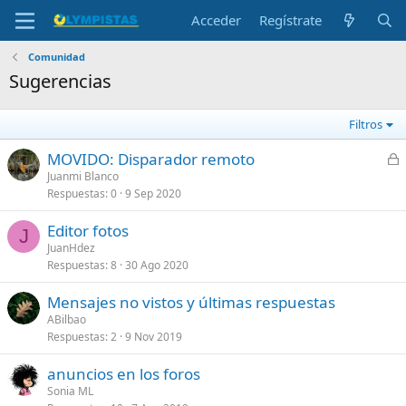
Acceder
Regístrate
Comunidad
Sugerencias
Filtros
C
MOVIDO: Disparador remoto
e
Juanmi Blanco
Respuestas
0
9 Sep 2020
r
r
Editor fotos
a
J
JuanHdez
d
Respuestas
8
30 Ago 2020
o
Mensajes no vistos y últimas respuestas
ABilbao
Respuestas
2
9 Nov 2019
anuncios en los foros
Sonia ML