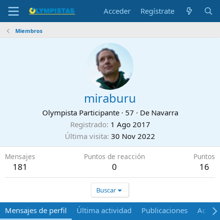
Acceder
Regístrate
Miembros
miraburu
Olympista Participante
·
57
·
De
Navarra
Registrado
1 Ago 2017
Última visita
30 Nov 2022
Mensajes
Puntos de reacción
Puntos
181
0
16
Buscar
Mensajes de perfil
Última actividad
Publicaciones
Acerca