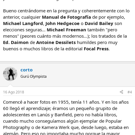
Bueno centrándome en la pregunta y coherentemente con lo
anterior, cualquier
Manual de Fotografía
de por ejemplo,
Michael Langford
,
John Hedgecoe
o
David Bailey
son
elecciones seguras...
Michael Freeman
también "pero
menos" (peores cuánto más modernos...); los tratados de la
Ed. Daimon
de
Antoine Dessilets
humildes pero muy
buenos o muchos libros de la editorial
Focal
Press
.
corto
Gurú Olympista
16 Ago 2018
#4
Comencé a hacer fotos en 1955, tenía 11 años. Y en los años
60 llegó el aprendizaje; éramos un pequeño grupito de
adolescentes en Lanús y Banfield, pero no había libros,
cuando mucho conseguíamos algún ejemplar de Popular
Photography o de Kamera Werk que, desde luego, estaba en
alemán. Pero eso no importaba mucho porque la mayor