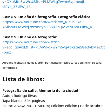
sobre luz e iluminación también, que no tengo ni idea de flashes, y
v=OXuMtn3wWcU&list=PLMWkg7wYm6ypmeoJf-
sobre todo libros que expliquen las reglas fotográficas, que
sIRYb_3ZGlW_4SL
ninguno de los que tengo las explican. Como mucho las nombran...
CAMON: Un año de fotografía. Fotografía clásica
:
Un saludete!
https://www.youtube.com/watch?v=_XTeU9Fxa-
k&list=PLMWkg7wYm6ypOIvYAEcQMVsNUWLQftw_6
CAMON: Un año de fotografía
:
https://www.youtube.com/watch?
v=ebt_jGsArIE&list=PLMWkg7wYm6yqAoXzGe58eQybMe2Gt
-bmZ
Agradecimientos a Juanjo Martín, por mantener estos cursos online en su canal
de YouTube.
Lista de libros:
Fotografía de calle. Memoria de la ciudad
Autor: Rodrigo Rivas
Tapa blanda: 304 páginas
Editor: ANAYA MULTIMEDIA; Edición: edición (19 de octubre