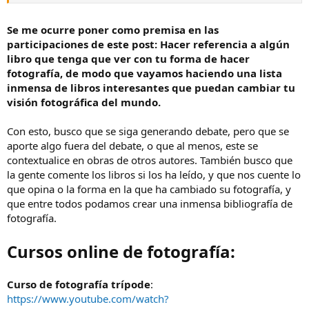
Freeman
, como guías, luego tengo un libro que me gustó mucho
(y era barato, para qué vamos a engañarnos) que se llama
"Hot
Shots" de Kevin Meredith
y tiene muchas fotos tanto digitales
Se me ocurre poner como premisa en las
como analógicas, y al final del libro hay algunos apuntes sobre
participaciones de este post: Hacer referencia a algún
fotografía.
libro que tenga que ver con tu forma de hacer
fotografía, de modo que vayamos haciendo una lista
Y tengo apuntados para comprar los siguientes:
inmensa de libros interesantes que puedan cambiar tu
1. Fotografía de calle de Rodrigo Rivas
visión fotográfica del mundo.
2. La mente del fotógrafo de Freeman
3. Fundamentos de la fotografía de Tom Ang
Con esto, busco que se siga generando debate, pero que se
4. Varios - Scott Kelby
aporte algo fuera del debate, o que al menos, este se
5. Los libros de Henry Caroll (Lea este libro si...) (Tengo el Diario...)
contextualice en obras de otros autores. También busco que
6. Secretos del color (de Bryan Peterson)
la gente comente los libros si los ha leído, y que nos cuente lo
7. Fotografía de alta calidad Mellado
8. Fotografía Macro de José Francisco Rodríguez.
que opina o la forma en la que ha cambiado su fotografía, y
9. Sobre la fotografía de Susan Sontag
que entre todos podamos crear una inmensa bibliografía de
10. Fotografiar del natural (2a ED.) de Henri Cartier Bresson
fotografía.
11. El viajero inmovil de Chema Madoz
12. Mirar al que mira de Puelles (este último de estética y significado
Cursos online de fotografía:
de la imagen)
¿Qué más me recomendáis? Me faltan muchos sobre "fotógrafos" y
Curso de fotografía trípode
:
su obra, pero ahí ando perdidillo, pero el libro del Ojo del fotógrafo
https://www.youtube.com/watch?
tiene varias referencias que me van a servir sin duda. Me faltan