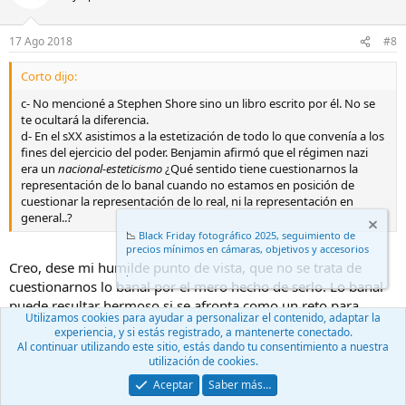
17 Ago 2018
#8
Corto dijo:
c- No mencioné a Stephen Shore sino un libro escrito por él. No se
te ocultará la diferencia.
d- En el sXX asistimos a la estetización de todo lo que convenía a los
fines del ejercicio del poder. Benjamin afirmó que el régimen nazi
era un
nacional-esteticismo
¿Qué sentido tiene cuestionarnos la
representación de lo banal cuando no estamos en posición de
cuestionar la representación de lo real, ni la representación en
general..?
📉
Black Friday fotográfico 2025, seguimiento de
precios mínimos en cámaras, objetivos y accesorios
Creo, dese mi humilde punto de vista, que no se trata de
.
cuestionarnos lo banal por el mero hecho de serlo. Lo banal
puede resultar hermoso si se afronta como un reto para
Utilizamos cookies para ayudar a personalizar el contenido, adaptar la
convertirlo en hermoso.
experiencia, y si estás registrado, a mantenerte conectado.
Nuestra gran aliada es la luz y es ella quien puede modelar
Al continuar utilizando este sitio, estás dando tu consentimiento a nuestra
una situación u objeto cotidiano, insulso o irrelevante para
utilización de cookies.
convertirlos en una representación estéticamente bella.
Aceptar
Saber más…
Ya lo hemos hablado en otros apartados, mi crítica a Shore no