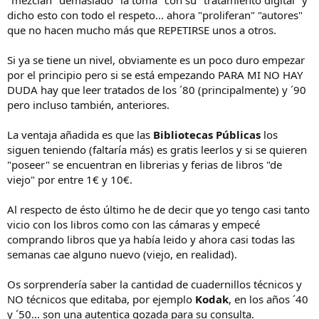
"mezclan" demasiado "la toma" con su "tratamiento digital" y
dicho esto con todo el respeto... ahora "proliferan" "autores"
que no hacen mucho más que REPETIRSE unos a otros.
Si ya se tiene un nivel, obviamente es un poco duro empezar
por el principio pero si se está empezando PARA MI NO HAY
DUDA hay que leer tratados de los ´80 (principalmente) y ´90
pero incluso también, anteriores.
La ventaja añadida es que las
Bibliotecas Públicas
los
siguen teniendo (faltaría más) es gratis leerlos y si se quieren
"poseer" se encuentran en librerias y ferias de libros "de
viejo" por entre 1€ y 10€.
Al respecto de ésto último he de decir que yo tengo casi tanto
vicio con los libros como con las cámaras y empecé
comprando libros que ya había leido y ahora casi todas las
semanas cae alguno nuevo (viejo, en realidad).
Os sorprendería saber la cantidad de cuadernillos técnicos y
NO técnicos que editaba, por ejemplo
Kodak
, en los años ´40
y ´50... son una autentica gozada para su consulta.