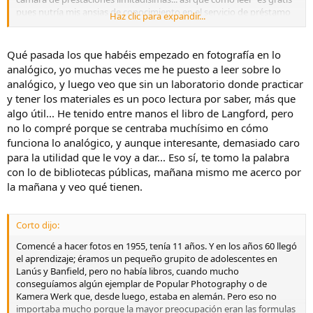
pues nutría mis ansias de conocimiento en el servicio de préstamo
Haz clic para expandir...
de la
Biblioteca Pública
, su sala de lectura de revistas y como no
de la
Enciclopedia Planeta de la Fotografía
que fui
coleccionando y de las revistas de
Arte Fotográfico
que podía ir
Qué pasada los que habéis empezado en fotografía en lo
añadiendo.
analógico, yo muchas veces me he puesto a leer sobre lo
analógico, y luego veo que sin un laboratorio donde practicar
Desde luego no he dejado de leer y de ahí que el acento de mi
y tener los materiales es un poco lectura por saber, más que
recomendación lo ponga en afirmar que los tratados de fotografía
algo útil... He tenido entre manos el libro de Langford, pero
de los ´80 y ´90 son bastante mejores que los posteriores, ya en la
"era digital".
no lo compré porque se centraba muchísimo en cómo
funciona lo analógico, y aunque interesante, demasiado caro
Esto es simple y llanamente por que aquellos estaban escritos por
para la utilidad que le voy a dar... Eso sí, te tomo la palabra
grandes fotógrafos y lo más importante centrados en la Fotografía
con lo de bibliotecas públicas, mañana mismo me acerco por
y no tanto en sus procesos que entonces eran químicos y se
la mañana y veo qué tienen.
separaba muy bien lo uno de lo otro, mientras que ahora, con el
medio digital, casi todos los libros "mezclan" demasiado "la toma"
con su "tratamiento digital" y dicho esto con todo el respeto...
Corto dijo:
ahora "proliferan" "autores" que no hacen mucho más que
REPETIRSE unos a otros.
Comencé a hacer fotos en 1955, tenía 11 años. Y en los años 60 llegó
el aprendizaje; éramos un pequeño grupito de adolescentes en
Si ya se tiene un nivel, obviamente es un poco duro empezar por el
Lanús y Banfield, pero no había libros, cuando mucho
principio pero si se está empezando PARA MI NO HAY DUDA hay
conseguíamos algún ejemplar de Popular Photography o de
que leer tratados de los ´80 (principalmente) y ´90 pero incluso
Kamera Werk que, desde luego, estaba en alemán. Pero eso no
también, anteriores.
importaba mucho porque la mayor preocupación eran las formulas