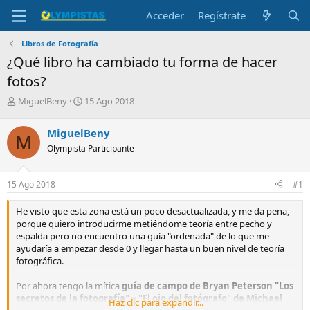
Acceder
Regístrate
Libros de Fotografía
¿Qué libro ha cambiado tu forma de hacer
fotos?
I
F
MiguelBeny
15 Ago 2018
n
e
i
c
MiguelBeny
M
c
h
Olympista Participante
i
a
a
d
d
e
15 Ago 2018
#1
o
i
r
n
He visto que esta zona está un poco desactualizada, y me da pena,
d
i
porque quiero introducirme metiéndome teoría entre pecho y
e
c
espalda pero no encuentro una guía "ordenada" de lo que me
l
i
ayudaría a empezar desde 0 y llegar hasta un buen nivel de teoría
t
o
fotográfica.
e
m
Por ahora tengo la mítica
guía de campo de Bryan Peterson "Los
a
secretos de la fotografía"
y
"El ojo del fotógrafo" de Michael
Haz clic para expandir...