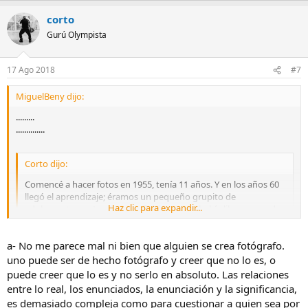
Shore (
Ja, ja, ja
)
corto
Gurú Olympista
17 Ago 2018
#7
MiguelBeny dijo:
.........
..............
Corto dijo:
Comencé a hacer fotos en 1955, tenía 11 años. Y en los años 60
llegó el aprendizaje; éramos un pequeño grupito de
Haz clic para expandir...
adolescentes en Lanús y Banfield, pero no había libros, cuando
mucho conseguíamos algún ejemplar de Popular Photography
o de Kamera Werk que, desde luego, estaba en alemán. Pero
a- No me parece mal ni bien que alguien se crea fotógrafo.
eso no importaba mucho porque la mayor preocupación eran
las formulas de reveladores, yo me hice fanático del Rodinal y
uno puede ser de hecho fotógrafo y creer que no lo es, o
otros del D76 y sus diversas variantes. Los manuales de Kodak
puede creer que lo es y no serlo en absoluto. Las relaciones
Haz clic para expandir...
que menciona Eznado eran oro en polvo que un par de madres
entre lo real, los enunciados, la enunciación y la significancia,
profesoras de inglés convertían en fuentes de sabiduría. Fui el
es demasiado compleja como para cuestionar a quien sea por
primero en preocuparme por la alta acutancia, yo quería