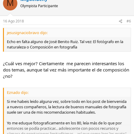
M
Olympista Participante
16 Ago 2018
#6
jesusignaciobravo dijo:
Echo en falta alguno de José Benito Ruiz. Tal vez: El fotógrafo en la
naturaleza o Composición en fotografía
¿Cuál ves mejor? Ciertamente me parecen interesantes los
dos temas, aunque tal vez más importante el de composición
¿no?
Eznado dijo:
Si me habeis leido alguna vez, sobre todo en los post de bienvenida
a nuevos compañeros, la lectura de buenos manuales de fotografía
suele ser una de mis recomendaciones habituales.
Yo me eduque fotograficamente en los 80, leía más de lo que por
entonces se podía practicar... adolescente con pocos recursos y
cámara de prestaciones limitadísimas... así que como leer "es gratis"