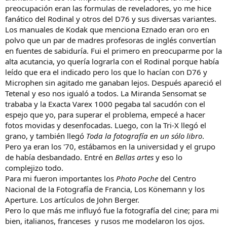
preocupación eran las formulas de reveladores, yo me hice
fanático del Rodinal y otros del D76 y sus diversas variantes.
Los manuales de Kodak que menciona Eznado eran oro en
polvo que un par de madres profesoras de inglés convertían
en fuentes de sabiduría. Fui el primero en preocuparme por la
alta acutancia, yo quería lograrla con el Rodinal porque había
leído que era el indicado pero los que lo hacían con D76 y
Microphen sin agitado me ganaban lejos. Después apareció el
Tetenal y eso nos igualó a todos. La Miranda Sensomat se
trababa y la Exacta Varex 1000 pegaba tal sacudón con el
espejo que yo, para superar el problema, empecé a hacer
fotos movidas y desenfocadas. Luego, con la Tri-X llegó el
grano, y también llegó
Toda la fotografía en un sólo libro
.
Pero ya eran los '70, estábamos en la universidad y el grupo
de había desbandado. Entré en
Bellas artes
y eso lo
complejizo todo.
Para mi fueron importantes los
Photo Poche
del Centro
Nacional de la Fotografía de Francia, Los Könemann y los
Aperture. Los artículos de John Berger.
Pero lo que más me influyó fue la fotografía del cine; para mi
bien, italianos, franceses y rusos me modelaron los ojos.