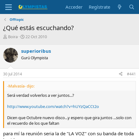
Acceder
Regístrate
Offtopic
¿Qué estás escuchando?
I
F
Boira
22 Oct 2010
n
e
i
c
superioribus
c
h
Gurú Olympista
i
a
a
d
d
e
30 Jul 2014
#441
o
i
r
n
-Malvasía- dijo:
d
i
e
c
Será verdad volverlos a ver juntos...?
l
i
t
o
http://www.youtube.com/watch?v=hUYzQaCCt2o
e
m
Dicen que Octubre nuevo disco...y espero que gira juntos ...solo con
a
el recuerdo de los que faltan
para mí la reunión seria la de "LA VOZ" con su banda de toda