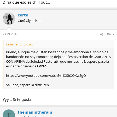
Diría que eso es chill out...
corto
Gurú Olympista
2 Oct 2016
#457
cesar.rengifo dijo:
Bueno, aunque me gustan los tangos y me emociona el sonido del
bandoneón no soy conocedor, dejo aquí esta versión de GARGANTA
CON ARENA de Soledad Pastorutti que me fascina !, espero pase la
exigente prueba de
Corto
.
https://www.youtube.com/watch?v=JXSbXOXwSgQ
Saludos, espero la disfruten !
Yyy... Si te gusta...
themanintherain
T