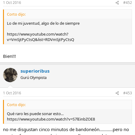
1 Oct 2016
#452
Corto dijo:
Lo de mi juventud, algo de lo de siempre
https://www.youtube.com/watch?
v=VmSjtPyCtsQ&list=RDVmSjtPyCtsQ
Bien!!!
superioribus
Gurú Olympista
1 Oct 2016
#453
Corto dijo:
Qué raro les puede sonar esto...
https://www.youtube.com/watch?v=S7lEinbZOE8
no me disgustan cinco minutos de bandoneón...........pero no