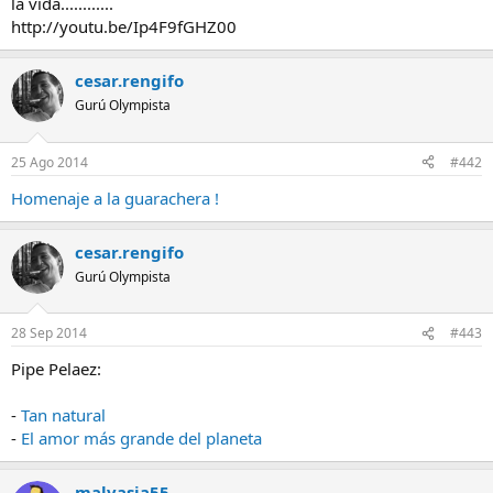
la vida............
http://youtu.be/Ip4F9fGHZ00
cesar.rengifo
Gurú Olympista
25 Ago 2014
#442
Homenaje a la guarachera !
cesar.rengifo
Gurú Olympista
28 Sep 2014
#443
Pipe Pelaez:
-
Tan natural
-
El amor más grande del planeta
malvasia55