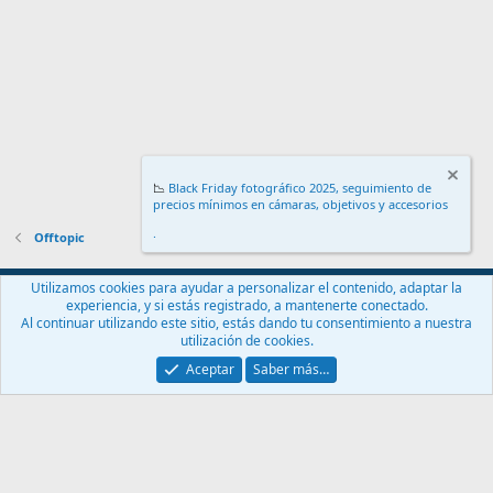
📉
Black Friday fotográfico 2025, seguimiento de
precios mínimos en cámaras, objetivos y accesorios
.
Offtopic
Español (ES)
Utilizamos cookies para ayudar a personalizar el contenido, adaptar la
experiencia, y si estás registrado, a mantenerte conectado.
Contáctanos
Términos y reglas
Política de privacidad
Ayuda
Al continuar utilizando este sitio, estás dando tu consentimiento a nuestra
Inicio
R
utilización de cookies.
S
S
Aceptar
Saber más…
®
Community platform by XenForo
© 2010-2024 XenForo Ltd.