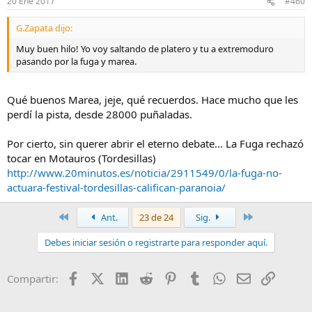
20 Ene 2017
#460
G.Zapata dijo:
Muy buen hilo! Yo voy saltando de platero y tu a extremoduro
pasando por la fuga y marea.
Qué buenos Marea, jeje, qué recuerdos. Hace mucho que les
perdí la pista, desde 28000 puñaladas.
Por cierto, sin querer abrir el eterno debate... La Fuga rechazó
tocar en Motauros (Tordesillas)
http://www.20minutos.es/noticia/2911549/0/la-fuga-no-
actuara-festival-tordesillas-califican-paranoia/
Primero
Último
Ant.
23 de 24
Sig.
Debes iniciar sesión o registrarte para responder aquí.
Facebook
X (Twitter)
LinkedIn
Reddit
Pinterest
Tumblr
WhatsApp
Email
Enlace
Compartir: