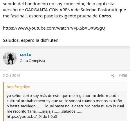
sonido del bandoneón no soy conocedor, dejo aquí esta
versión de GARGANTA CON ARENA de Soledad Pastorutti que
me fascina !, espero pase la exigente prueba de
Corto
.
https://www.youtube.com/watch?v=JXSbXOXwSgQ
Saludos, espero la disfruten !
corto
Gurú Olympista
2 Oct 2016
#456
hop frog dijo:
yo señor corto soy más de esto que me llega por mi deformación
cultural probablemente y que ud. le sonará cuando menos extraño
o hasta sacrílego...........igual hasta no le descubro nada nuevo lo cual
me reconfortaría.......jajajaja .........saludos........
https://youtu.be/_9lfdx-h6u0