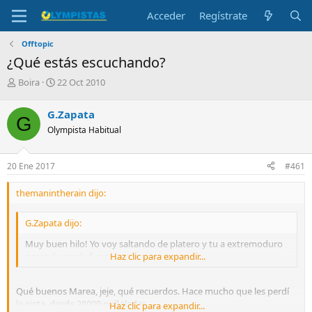
Acceder
Regístrate
Offtopic
¿Qué estás escuchando?
I
F
Boira
22 Oct 2010
n
e
i
c
G.Zapata
G
c
h
Olympista Habitual
i
a
a
d
d
e
20 Ene 2017
#461
o
i
r
n
themanintherain dijo:
d
i
e
c
l
i
G.Zapata dijo:
t
o
Muy buen hilo! Yo voy saltando de platero y tu a extremoduro
e
pasando por la fuga y marea.
Haz clic para expandir...
m
a
Qué buenos Marea, jeje, qué recuerdos. Hace mucho que les perdí
la pista, desde 28000 puñaladas.
Haz clic para expandir...