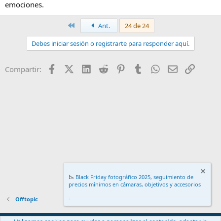
emociones.
Primero
Ant.
24 de 24
Debes iniciar sesión o registrarte para responder aquí.
Facebook
X (Twitter)
LinkedIn
Reddit
Pinterest
Tumblr
WhatsApp
Email
Enlace
Compartir:
📉
Black Friday fotográfico 2025, seguimiento de
precios mínimos en cámaras, objetivos y accesorios
.
Offtopic
Español (ES)