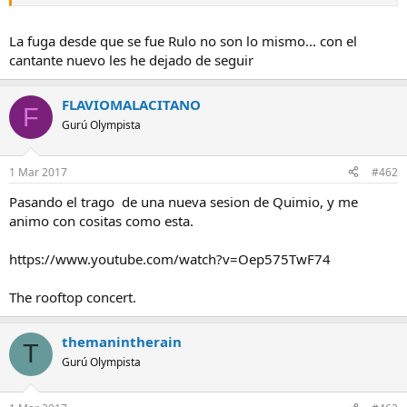
Por cierto, sin querer abrir el eterno debate... La Fuga rechazó tocar
en Motauros (Tordesillas)
La fuga desde que se fue Rulo no son lo mismo... con el
http://www.20minutos.es/noticia/2911549/0/la-fuga-no-actuara-
cantante nuevo les he dejado de seguir
festival-tordesillas-califican-paranoia/
FLAVIOMALACITANO
F
Gurú Olympista
1 Mar 2017
#462
Pasando el trago de una nueva sesion de Quimio, y me
animo con cositas como esta.
https://www.youtube.com/watch?v=Oep575TwF74
The rooftop concert.
themanintherain
T
Gurú Olympista