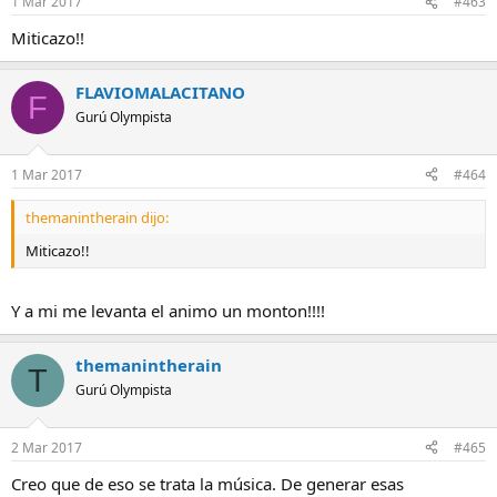
1 Mar 2017
#463
Miticazo!!
FLAVIOMALACITANO
F
Gurú Olympista
1 Mar 2017
#464
themanintherain dijo:
Miticazo!!
Y a mi me levanta el animo un monton!!!!
themanintherain
T
Gurú Olympista
2 Mar 2017
#465
Creo que de eso se trata la música. De generar esas