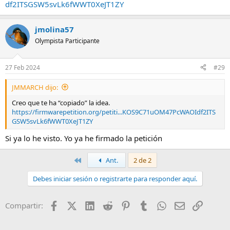
df2ITSGSW5svLk6fWWT0XeJT1ZY
jmolina57
Olympista Participante
27 Feb 2024
#29
JMMARCH dijo:
Creo que te ha “copiado” la idea.
https://firmwarepetition.org/petiti...KOS9C71uOM47PcWAOIdf2ITS
GSW5svLk6fWWT0XeJT1ZY
Si ya lo he visto. Yo ya he firmado la petición
Primero
Ant.
2 de 2
Debes iniciar sesión o registrarte para responder aquí.
Facebook
X (Twitter)
LinkedIn
Reddit
Pinterest
Tumblr
WhatsApp
Email
Enlace
Compartir: