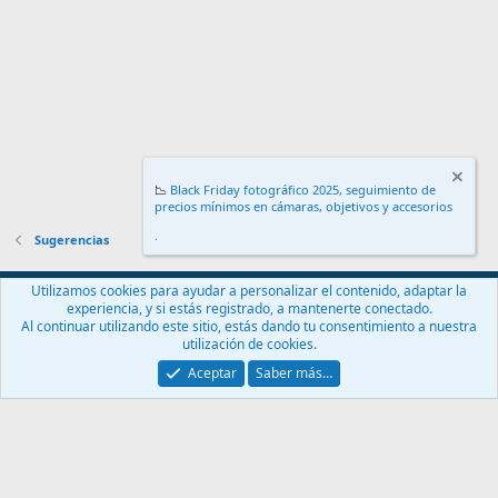
📉
Black Friday fotográfico 2025, seguimiento de
precios mínimos en cámaras, objetivos y accesorios
.
Sugerencias
Español (ES)
Utilizamos cookies para ayudar a personalizar el contenido, adaptar la
experiencia, y si estás registrado, a mantenerte conectado.
Contáctanos
Términos y reglas
Política de privacidad
Ayuda
Al continuar utilizando este sitio, estás dando tu consentimiento a nuestra
Inicio
R
utilización de cookies.
S
S
Aceptar
Saber más…
®
Community platform by XenForo
© 2010-2024 XenForo Ltd.