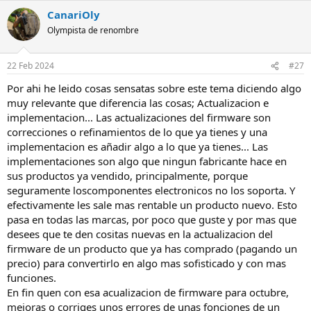
a
CanariOly
c
c
Olympista de renombre
i
o
n
22 Feb 2024
#27
e
s
Por ahi he leido cosas sensatas sobre este tema diciendo algo
:
muy relevante que diferencia las cosas; Actualizacion e
implementacion... Las actualizaciones del firmware son
correcciones o refinamientos de lo que ya tienes y una
implementacion es añadir algo a lo que ya tienes... Las
implementaciones son algo que ningun fabricante hace en
sus productos ya vendido, principalmente, porque
seguramente loscomponentes electronicos no los soporta. Y
efectivamente les sale mas rentable un producto nuevo. Esto
pasa en todas las marcas, por poco que guste y por mas que
desees que te den cositas nuevas en la actualizacion del
firmware de un producto que ya has comprado (pagando un
precio) para convertirlo en algo mas sofisticado y con mas
funciones.
En fin quen con esa acualizacion de firmware para octubre,
mejoras o corriges unos errores de unas fonciones de un