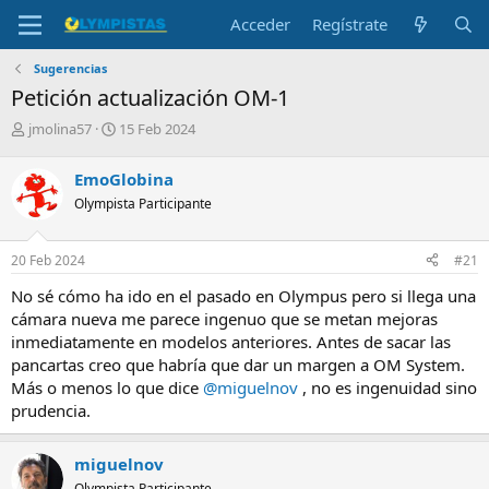
Acceder
Regístrate
Sugerencias
Petición actualización OM-1
I
F
jmolina57
15 Feb 2024
n
e
i
c
EmoGlobina
c
h
Olympista Participante
i
a
a
d
d
e
20 Feb 2024
#21
o
i
r
n
No sé cómo ha ido en el pasado en Olympus pero si llega una
d
i
cámara nueva me parece ingenuo que se metan mejoras
e
c
inmediatamente en modelos anteriores. Antes de sacar las
l
i
pancartas creo que habría que dar un margen a OM System.
t
o
e
Más o menos lo que dice
@miguelnov
, no es ingenuidad sino
m
prudencia.
a
miguelnov
Olympista Participante