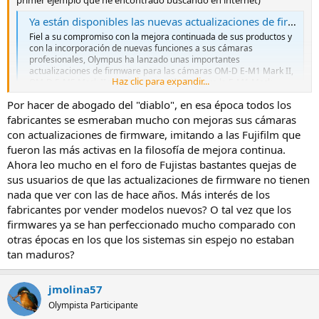
Ya están disponibles las nuevas actualizaciones de firmware para la OM-D E-M1 Mark II, OM-D E-M5 Mark II y PEN-F de Olympus.
Fiel a su compromiso con la mejora continuada de sus productos y
con la incorporación de nuevas funciones a sus cámaras
profesionales, Olympus ha lanzado unas importantes
actualizaciones de firmware para las cámaras OM-D E-M1 Mark II,
Haz clic para expandir...
OM-D E-M5 Mark II y PEN-F. La versión 2.0 para la E-M1 Mark...
www.olympus.es
Por hacer de abogado del "diablo", en esa época todos los
fabricantes se esmeraban mucho con mejoras sus cámaras
con actualizaciones de firmware, imitando a las Fujifilm que
fueron las más activas en la filosofía de mejora continua.
Ahora leo mucho en el foro de Fujistas bastantes quejas de
sus usuarios de que las actualizaciones de firmware no tienen
nada que ver con las de hace años. Más interés de los
fabricantes por vender modelos nuevos? O tal vez que los
firmwares ya se han perfeccionado mucho comparado con
otras épocas en los que los sistemas sin espejo no estaban
tan maduros?
jmolina57
Olympista Participante