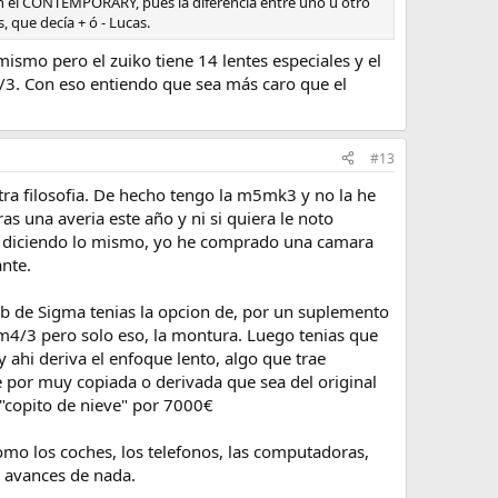
n el CONTEMPORARY, pues la diferencia entre uno u otro
 que decía + ó - Lucas.
mismo pero el zuiko tiene 14 lentes especiales y el
 4/3. Con eso entiendo que sea más caro que el
#13
a filosofia. De hecho tengo la m5mk3 y no la he
s una averia este año y ni si quiera le noto
igo diciendo lo mismo, yo he comprado una camara
nte.
eb de Sigma tenias la opcion de, por un suplemento
4/3 pero solo eso, la montura. Luego tenias que
 y ahi deriva el enfoque lento, algo que trae
e por muy copiada o derivada que sea del original
"copito de nieve" por 7000€
como los coches, los telefonos, las computadoras,
o avances de nada.