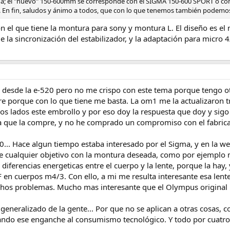
da; el "nuevo" 150-600mm se corresponde con el SIGMA 150-600 SPORT o co
. En fin, saludos y ánimo a todos, que con lo que tenemos también podemos,
n el que tiene la montura para sony y montura L. El diseño es el 
e la sincronización del estabilizador, y la adaptación para micro
esde la e-520 pero no me crispo con este tema porque tengo otr
 porque con lo que tiene me basta. La om1 me la actualizaron tra
tros lados este embrollo y por eso doy la respuesta que doy y s
ia que la compre, y no he comprado un compromiso con el fabrica
0... Hace algun tiempo estaba interesado por el Sigma, y en la w
 cualquier objetivo con la montura deseada, como por ejemplo m
s diferencias energeticas entre el cuerpo y la lente, porque la hay,
 en cuerpos m4/3. Con ello, a mi me resulta interesante esa lent
ichos problemas. Mucho mas interesante que el Olympus original 
 generalizado de la gente... Por que no se aplican a otras cosas, 
ciando ese enganche al consumismo tecnológico. Y todo por cuatr