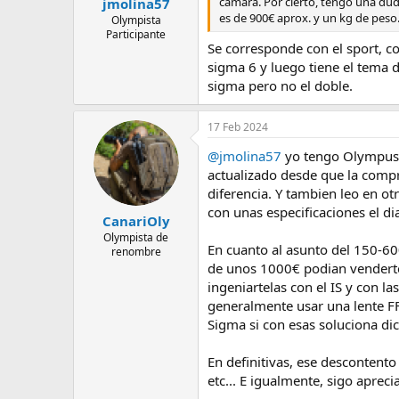
cámara. Por cierto, tengo una du
jmolina57
es de 900€ aprox. y un kg de peso
Olympista
Participante
Se corresponde con el sport, co
sigma 6 y luego tiene el tema d
sigma pero no el doble.
17 Feb 2024
@jmolina57
yo tengo Olympus d
actualizado desde que la compre
diferencia. Y tambien leo en o
con unas especificaciones el d
CanariOly
Olympista de
En cuanto al asunto del 150-60
renombre
de unos 1000€ podian venderte
ingeniartelas con el IS y con la
generalmente usar una lente FF
Sigma si con esas soluciona d
En definitivas, ese descontento
etc... E igualmente, sigo apre