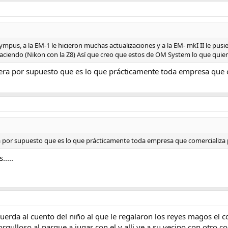
ympus, a la EM-1 le hicieron muchas actualizaciones y a la EM- mkI II le pusier
haciendo (Nikon con la Z8) Así que creo que estos de OM System lo que quier
era por supuesto que es lo que prácticamente toda empresa que 
 por supuesto que es lo que prácticamente toda empresa que comercializa p
....
cuerda al cuento del niño al que le regalaron los reyes magos el c
gulloso al parque a jugar con el y alli ve a su vecino con otro c