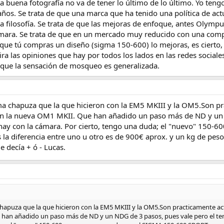
na buena fotografía no va de tener lo último de lo último. Yo ten
 años. Se trata de que una marca que ha tenido una política de a
la filosofía. Se trata de que las mejoras de enfoque, antes Olympu
ara. Se trata de que en un mercado muy reducido con una compet
e que tú compras un diseño (sigma 150-600) lo mejoras, es cierto
ira las opiniones que hay por todos los lados en las redes socia
 que la sensación de mosqueo es generalizada.
ma chapuza que la que hicieron con la EM5 MKIII y la OM5.Son pr
en la nueva OM1 MKII. Que han añadido un paso más de ND y un 
ue hay con la cámara. Por cierto, tengo una duda; el "nuevo" 1
 diferencia entre uno u otro es de 900€ aprox. y un kg de peso.
decía + ó - Lucas.
chapuza que la que hicieron con la EM5 MKIII y la OM5.Son practicamente ac
han añadido un paso más de ND y un NDG de 3 pasos, pues vale pero el tema 