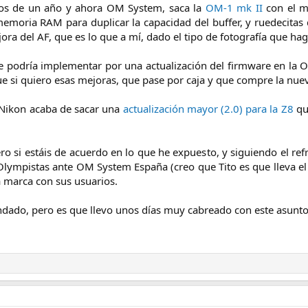
s de un año y ahora OM System, saca la
OM-1 mk II
con el m
moria RAM para duplicar la capacidad del buffer, y ruedecitas d
jora del AF, que es lo que a mí, dado el tipo de fotografía que ha
se podría implementar por una actualización del firmware en l
ue si quiero esas mejoras, que pase por caja y que compre la nue
 Nikon acaba de sacar una
actualización mayor (2.0) para la Z8
que
ro si estáis de acuerdo en lo que he expuesto, y siguiendo el ref
lympistas ante OM System España (creo que Tito es que lleva el
a marca con sus usuarios.
ndado, pero es que llevo unos días muy cabreado con este asunto