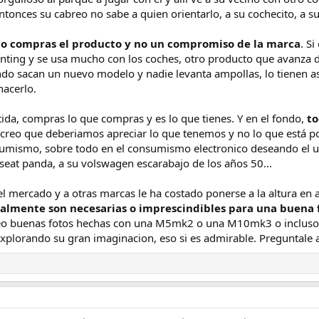
Entonces su cabreo no sabe a quien orientarlo, a su cochecito, a s
o compras el producto y no un compromiso de la marca
. S
enting y se usa mucho con los coches, otro producto que avanza 
o sacan un nuevo modelo y nadie levanta ampollas, lo tienen as
hacerlo.
ida, compras lo que compras y es lo que tienes. Y en el fondo,
to
 creo que deberiamos apreciar lo que tenemos y no lo que está po
umismo, sobre todo en el consumismo electronico deseando el ulti
 seat panda, a su volswagen escarabajo de los años 50...
 mercado y a otras marcas le ha costado ponerse a la altura en a
Realmente son necesarias o imprescindibles para una buena 
o buenas fotos hechas con una M5mk2 o una M10mk3 o incluso c
explorando su gran imaginacion, eso si es admirable. Preguntale 