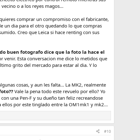
u vecino o a los reyes magos...
i quieres comprar un compromiso con el fabricante,
de un dia para el otro quedando lo que compras
umido. Creo que Leica si hace renting con sus
do buen fotografo dice que la foto la hace el
r venir. Esta conversacion me dice lo metidos que
mo grito del mercado para estar al dia. Y lo
lgunas cosas, y aun les falta... La MK2, realmente
foto??
Vale la pena todo este revuelo por ello? Yo
on una Pen-F y su dueño tan feliz recreandose
a ellos por este tinglado entre la OM1mk1 y mk2...
#10