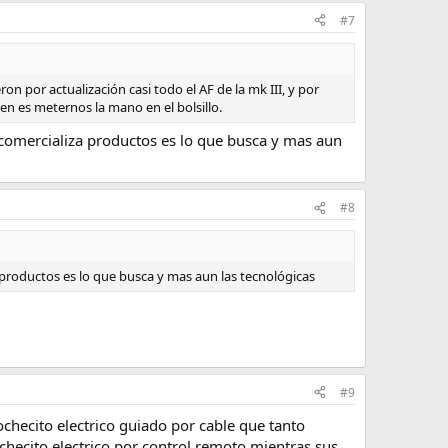
#7
on por actualización casi todo el AF de la mk III, y por
en es meternos la mano en el bolsillo.
comercializa productos es lo que busca y mas aun
#8
roductos es lo que busca y mas aun las tecnológicas
#9
ochecito electrico guiado por cable que tanto
ochecito electrico por control remoto mientras sus