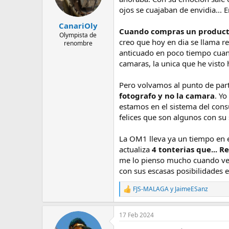
ojos se cuajaban de envidia... 
CanariOly
Cuando compras un product
Olympista de
creo que hoy en dia se llama r
renombre
anticuado en poco tiempo cuand
camaras, la unica que he visto 
Pero volvamos al punto de part
fotografo y no la camara
. Yo
estamos en el sistema del cons
felices que son algunos con su
La OM1 lleva ya un tiempo en el
actualiza
4 tonterias que... 
me lo pienso mucho cuando ve
con sus escasas posibilidades 
FJS-MALAGA
y
JaimeESanz
R
e
a
17 Feb 2024
c
c