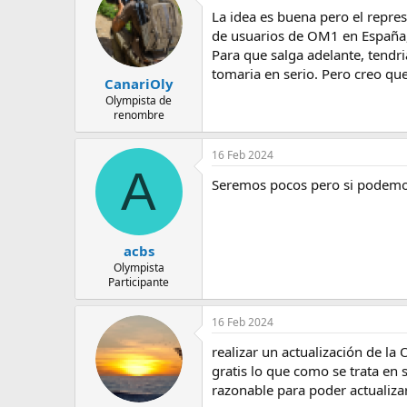
c
La idea es buena pero el repres
i
o
de usuarios de OM1 en España, 
n
Para que salga adelante, tendri
e
tomaria en serio. Pero creo qu
s
CanariOly
:
Olympista de
renombre
16 Feb 2024
A
Seremos pocos pero si podemo
acbs
Olympista
Participante
16 Feb 2024
realizar un actualización de l
gratis lo que como se trata en
razonable para poder actualiza