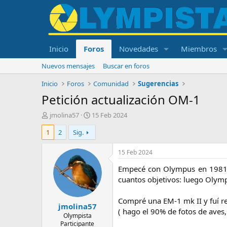
Inicio
Foros
Novedades
Miembros
Nuevos mensajes
Buscar en foros
Inicio
Foros
Comunidad
Sugerencias
Petición actualización OM-1
I
F
jmolina57
15 Feb 2024
n
e
1
2
Sig.
i
c
c
h
i
a
15 Feb 2024
a
d
Empecé con Olympus en 1981 c
d
e
o
i
cuantos objetivos: luego Olym
r
n
d
i
Compré una EM-1 mk II y fuí r
jmolina57
e
c
( hago el 90% de fotos de aves, 
l
i
Olympista
Participante
t
o