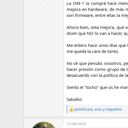
La OM-1 la compré hace meno
e
m
mejora en hardware, de más me
a
son firmware, entre ellas la me
Ahora bien, esta mejora, que 
dicen que NO lo van a hacer, q
Me entero hace unos días que
me queda la cara de tonto.
No sé que pensáis vosotros, pe
hacer presión como grupo de O
desacuerdo con la política de l
Siento el “tocho” que os he ma
Saludos​
JaimeESanz
,
acbs
y
miguelnov
R
e
a
15 Feb 2024
c