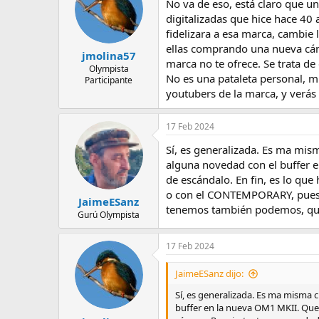
No va de eso, está claro que u
i
o
digitalizadas que hice hace 40
n
fidelizara a esa marca, cambie 
e
ellas comprando una nueva cám
s
jmolina57
marca no te ofrece. Se trata d
:
Olympista
No es una pataleta personal, m
Participante
youtubers de la marca, y verás
17 Feb 2024
Sí, es generalizada. Es ma mis
alguna novedad con el buffer 
de escándalo. En fin, es lo q
o con el CONTEMPORARY, pues la
JaimeESanz
tenemos también podemos, que 
Gurú Olympista
17 Feb 2024
JaimeESanz dijo:
Sí, es generalizada. Es ma misma 
buffer en la nueva OM1 MKII. Que 