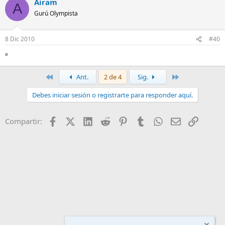
Airam
A
Gurú Olympista
8 Dic 2010
#40
º
Primero
Último
Ant.
2 de 4
Sig.
Debes iniciar sesión o registrarte para responder aquí.
Facebook
X (Twitter)
LinkedIn
Reddit
Pinterest
Tumblr
WhatsApp
Email
Enlace
Compartir: