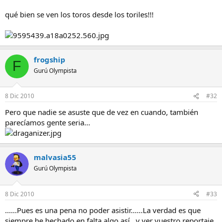
qué bien se ven los toros desde los toriles!!!
frogship
F
Gurú Olympista
8 Dic 2010
#32
Pero que nadie se asuste que de vez en cuando, también
parecíamos gente seria...
malvasia55
Gurú Olympista
8 Dic 2010
#33
......Pues es una pena no poder asistir......La verdad es que
siempre he hechado en falta algo así...y ver vuestro reportaje