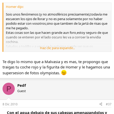
Homer dijo:
Sois unos fenómenos (y no atmosféricos precisamente),todavía me
escuecen los ojos de llorar y no es pena solamente por no haber
podido estar con vosotros,sino que tambien de la jartá de risas que
me he pegado.
Estas cosas son las que hacen grande aun foro,estoy seguro de que
cuando se enteren por el lado oscuro les va a corroer la envidia
cochina.
Saludos a tod@s y a ver si en la próxima puede ser que os
Haz clic para expandir...
acompañe en persona,dicen que a la tercera va la vencida.
Te digo lo mismo que a Malvasia y es mas, te propongo que
traigas tu coche rojo y la figurita de Homer y le hagamos una
supersesion de fotos olympistas.
Pedf
P
Guest
8 Dic 2010
#37
Con el agua debajo de sus cabezas amenazandolos y