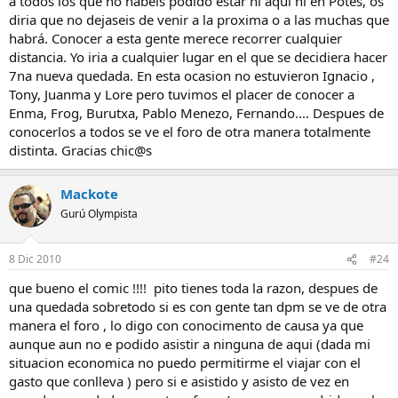
a todos los que no habeis podido estar ni aqui ni en Potes, os
diria que no dejaseis de venir a la proxima o a las muchas que
habrá. Conocer a esta gente merece recorrer cualquier
distancia. Yo iria a cualquier lugar en el que se decidiera hacer
7na nueva quedada. En esta ocasion no estuvieron Ignacio ,
Tony, Juanma y Lore pero tuvimos el placer de conocer a
Enma, Frog, Burutxa, Pablo Menezo, Fernando.... Despues de
conocerlos a todos se ve el foro de otra manera totalmente
distinta. Gracias chic@s
Mackote
Gurú Olympista
8 Dic 2010
#24
que bueno el comic !!!! pito tienes toda la razon, despues de
una quedada sobretodo si es con gente tan dpm se ve de otra
manera el foro , lo digo con conocimento de causa ya que
aunque aun no e podido asistir a ninguna de aqui (dada mi
situacion economica no puedo permitirme el viajar con el
gasto que conlleva ) pero si e asistido y asisto de vez en