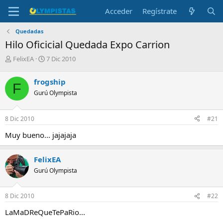
Acceder
Regístrate
Quedadas
Hilo Oficicial Quedada Expo Carrion
I
F
FelixEA
7 Dic 2010
n
e
i
c
frogship
F
c
h
Gurú Olympista
i
a
a
d
d
e
8 Dic 2010
#21
o
i
r
n
Muy bueno... jajajaja
d
i
e
c
l
i
FelixEA
t
o
Gurú Olympista
e
m
a
8 Dic 2010
#22
LaMaDReQueTePaRio...