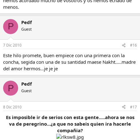
hemos acordado mucho de vosotros y os hemos echado de
menos.
Pedf
P
Guest
7 Dic 2010
#16
Este hilo promete, buen empiece con una primera con la
concha, segida con una de su santidad maese Nakht.....madre
del amor hermos...je je je
Pedf
P
Guest
8 Dic 2010
#17
Es imposible ir de serios con esta gente.....ahora se nos
va de peregrino...¿a que no sabeis quien ira hacerle
compañia?