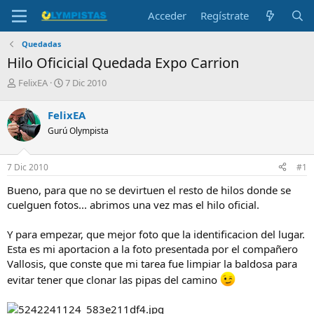
Acceder
Regístrate
Quedadas
Hilo Oficicial Quedada Expo Carrion
I
F
FelixEA
7 Dic 2010
n
e
i
c
FelixEA
c
h
Gurú Olympista
i
a
a
d
d
e
7 Dic 2010
#1
o
i
r
n
Bueno, para que no se devirtuen el resto de hilos donde se
d
i
cuelguen fotos... abrimos una vez mas el hilo oficial.
e
c
l
i
Y para empezar, que mejor foto que la identificacion del lugar.
t
o
e
Esta es mi aportacion a la foto presentada por el compañero
m
Vallosis, que conste que mi tarea fue limpiar la baldosa para
a
evitar tener que clonar las pipas del camino