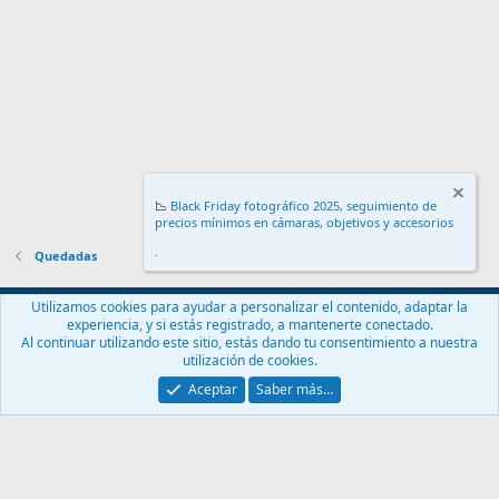
📉
Black Friday fotográfico 2025, seguimiento de
precios mínimos en cámaras, objetivos y accesorios
.
Quedadas
Español (ES)
Utilizamos cookies para ayudar a personalizar el contenido, adaptar la
experiencia, y si estás registrado, a mantenerte conectado.
Contáctanos
Términos y reglas
Política de privacidad
Ayuda
Al continuar utilizando este sitio, estás dando tu consentimiento a nuestra
Inicio
R
utilización de cookies.
S
S
Aceptar
Saber más…
®
Community platform by XenForo
© 2010-2024 XenForo Ltd.