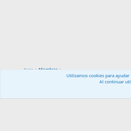
Inicio
Miembros
Utilizamos cookies para ayudar a
Al continuar uti
Español (ES)