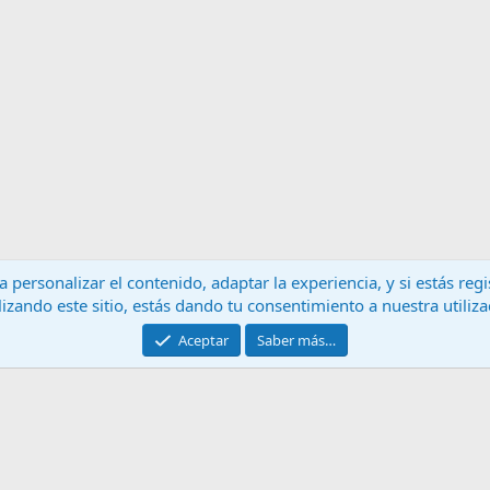
 personalizar el contenido, adaptar la experiencia, y si estás re
lizando este sitio, estás dando tu consentimiento a nuestra utiliz
Contáctanos
T
Aceptar
Saber más…
®
Community platform by XenForo
© 2010-2024 XenForo Ltd.