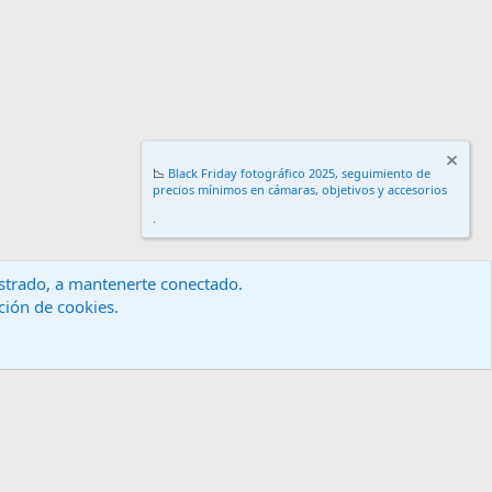
📉
Black Friday fotográfico 2025, seguimiento de
precios mínimos en cámaras, objetivos y accesorios
.
gistrado, a mantenerte conectado.
ación de cookies.
érminos y reglas
Política de privacidad
Ayuda
Inicio
R
S
S