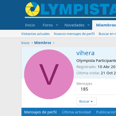
Inicio
Foros
Novedades
Miembros
Visitantes actuales
Nuevos mensajes de perfil
Buscar en m
Inicio
Miembros
vihera
V
Olympista Participant
Registrado
10 Abr 2
Última visita
21 Oct 
Mensajes
185
Buscar
Mensajes de perfil
Última actividad
Publicacio