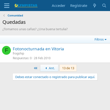
Acceder
Regístrate
Comunidad
Quedadas
¿Tomamos unas cañas? ¿Una buena tertulia?
Filtros
Fotonocturnada en Vitoria
F
frogship
Respuestas
0
28 Feb 2010
Primero
Ant.
13 de 13
Debes estar conectado o registrado para publicar aquí.