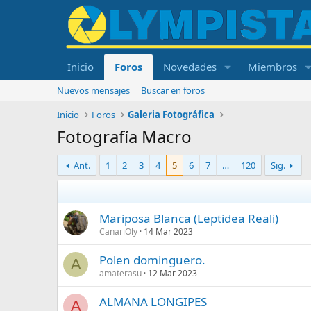
Inicio
Foros
Novedades
Miembros
Nuevos mensajes
Buscar en foros
Inicio
Foros
Galeria Fotográfica
Fotografía Macro
Ant.
1
2
3
4
5
6
7
…
120
Sig.
Mariposa Blanca (Leptidea Reali)
CanariOly
14 Mar 2023
Polen dominguero.
A
amaterasu
12 Mar 2023
ALMANA LONGIPES
A