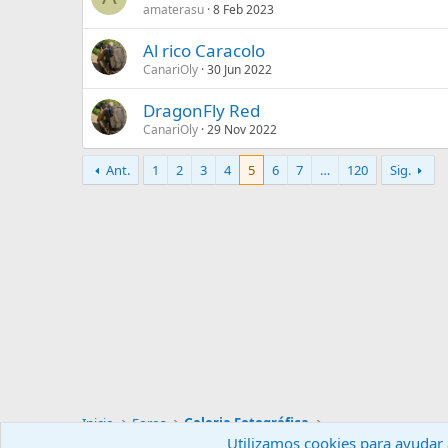
amaterasu
8 Feb 2023
Al rico Caracolo
CanariOly
30 Jun 2022
DragonFly Red
CanariOly
29 Nov 2022
Ant.
1
2
3
4
5
6
7
…
120
Sig.
Inicio
Foros
Galeria Fotográfica
Utilizamos cookies para ayudar a