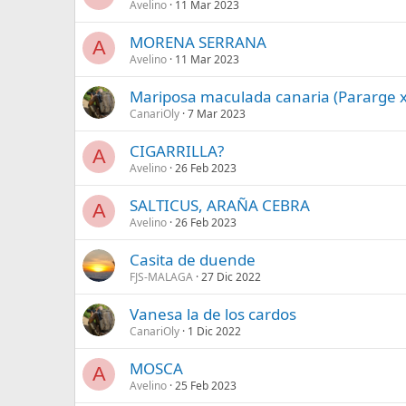
Avelino
11 Mar 2023
MORENA SERRANA
A
Avelino
11 Mar 2023
Mariposa maculada canaria (Pararge x
CanariOly
7 Mar 2023
CIGARRILLA?
A
Avelino
26 Feb 2023
SALTICUS, ARAÑA CEBRA
A
Avelino
26 Feb 2023
Casita de duende
FJS-MALAGA
27 Dic 2022
Vanesa la de los cardos
CanariOly
1 Dic 2022
MOSCA
A
Avelino
25 Feb 2023