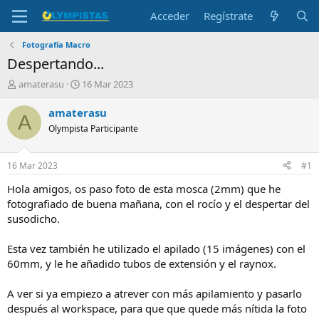
Acceder
Regístrate
Fotografía Macro
Despertando...
I
F
amaterasu
16 Mar 2023
n
e
i
c
amaterasu
A
c
h
Olympista Participante
i
a
a
d
d
e
16 Mar 2023
#1
o
i
r
n
Hola amigos, os paso foto de esta mosca (2mm) que he
d
i
fotografiado de buena mañana, con el rocío y el despertar del
e
c
susodicho.
l
i
t
o
Esta vez también he utilizado el apilado (15 imágenes) con el
e
60mm, y le he añadido tubos de extensión y el raynox.
m
a
A ver si ya empiezo a atrever con más apilamiento y pasarlo
después al workspace, para que que quede más nítida la foto