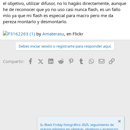
el objetivo, utilizar difusor, no lo hagáis directamente, aunque
he de reconocer que yo no uso casi nunca flash, es un fallo
mío ya que mi flash es especial para macro pero me da
pereza montarlo y desmontarlo.
P3162263 (1)
by
Amaterasu
, en Flickr
Debes iniciar sesión o registrarte para responder aquí.
Facebook
X (Twitter)
LinkedIn
Reddit
Pinterest
Tumblr
WhatsApp
Email
Enlace
Compartir:
📉
Black Friday fotográfico 2025, seguimiento de
precios mínimos en cámaras, objetivos y accesorios