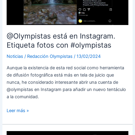
mejoras
de
la
O-
M1
@Olympistas está en Instagram.
Mark
Etiqueta fotos con #olympistas
II
Noticias
/
Redacción Olympistas
/
13/02/2024
Aunque la existencia de esta red social como herramienta
de difusión fotográfica está más en tela de juicio que
nunca, he considerado interesante abrir una cuenta de
@olympistas en Instagram para añadir un nuevo tentáculo
a la comunidad.
@Olympistas
Leer más »
está
en
Instagram.