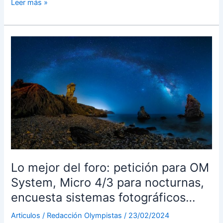
El
Leer más »
éxito
de
la
Fuji
X100VI,
la
ocasión
de
una
OM
System
Pen-
F
Lo mejor del foro: petición para OM
Mark
System, Micro 4/3 para nocturnas,
II
encuesta sistemas fotográficos…
Articulos
/
Redacción Olympistas
/
23/02/2024