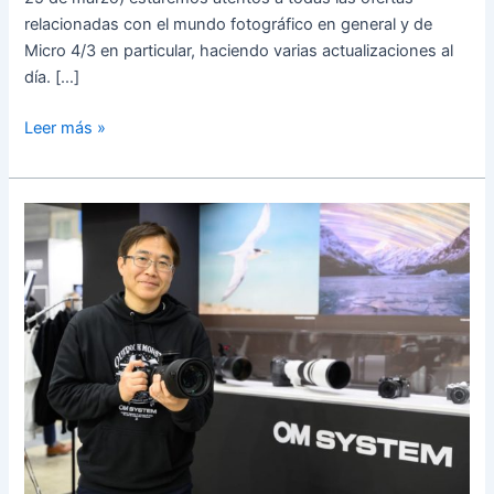
relacionadas con el mundo fotográfico en general y de
Micro 4/3 en particular, haciendo varias actualizaciones al
día. […]
Ofertas
Leer más »
de
primavera
de
Amazon:
precios
mínimos
en
objetivos
para
Olympus
/
OM
System