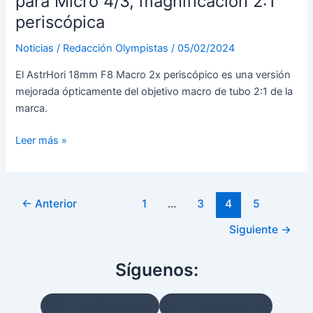
para Micro 4/3, magnificación 2:1
periscópica
Noticias
/
Redacción Olympistas
/
05/02/2024
El AstrHori 18mm F8 Macro 2x periscópico es una versión
mejorada ópticamente del objetivo macro de tubo 2:1 de la
marca.
AstrHori
Leer más »
18mm
F8
Macro
Paginación
←
Anterior
1
…
3
4
5
Probe
de
para
Siguiente
→
entradas
Micro
4/3,
Síguenos:
magnificación
2:1
Instagram
Telegram
periscópica