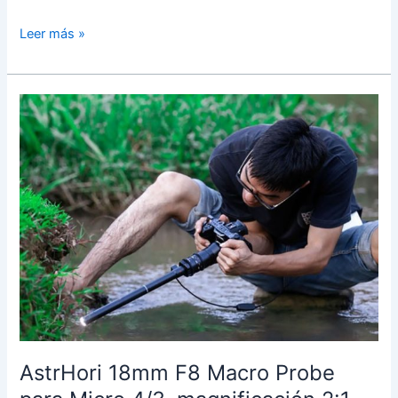
Lo
Leer más »
mejor
del
foro:
SAT
de
OM
System,
Laowa
10
F2,
elección
de
segunda
cámara…
AstrHori 18mm F8 Macro Probe