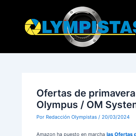
Ir
al
contenido
Ofertas de primavera
Olympus / OM Syste
Por
Redacción Olympistas
/
20/03/2024
Amazon ha puesto en marcha
las Ofertas 