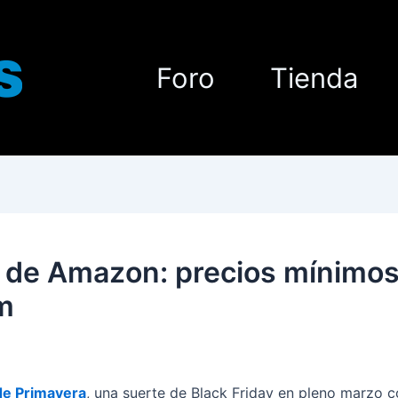
Foro
Tienda
 de Amazon: precios mínimos 
m
de Primavera
, una suerte de Black Friday en pleno marzo c