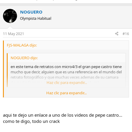
NOGUERO
Olympista Habitual
11 May 2021
#16
FJS-MALAGA dijo:
NOGUERO dijo:
en este tema de retratos con micro4/3 el gran pepe castro tiene
mucho que decir, alguien que es una referencia en el mundo del
retrato fotográfico y que muchas veces ademas de su camara
de medio formato realiza los retratos con la oly m1...
Haz clic para expandir...
Haz clic para expandir...
no lo encuentro podrias pasarme algún enlace
aqui te dejo un enlace a uno de los videos de pepe castro...
como te digo, todo un crack