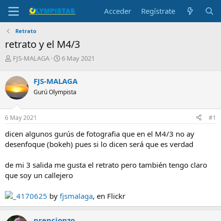
Acceder
Regístrate
Retrato
retrato y el M4/3
I
F
FJS-MALAGA
6 May 2021
n
e
i
c
FJS-MALAGA
c
h
Gurú Olympista
i
a
a
d
d
e
6 May 2021
#1
o
i
r
n
dicen algunos gurús de fotografia que en el M4/3 no ay
d
i
desenfoque (bokeh) pues si lo dicen será que es verdad
e
c
l
i
de mi 3 salida me gusta el retrato pero también tengo claro
t
o
e
que soy un callejero
m
a
_4170625
by
fjsmalaga
, en Flickr
prencionzo