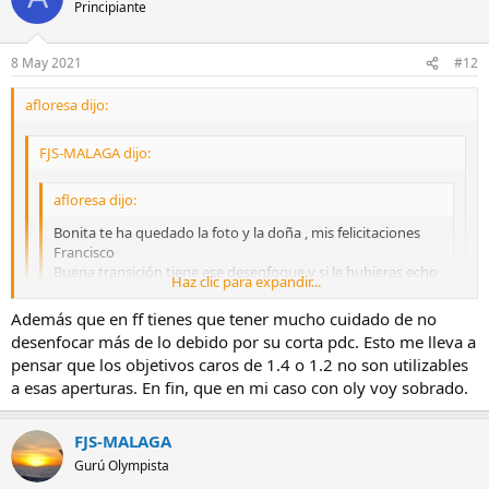
Principiante
8 May 2021
#12
afloresa dijo:
FJS-MALAGA dijo:
afloresa dijo:
Bonita te ha quedado la foto y la doña , mis felicitaciones
Francisco
Buena transición tiene ese desenfoque y si le hubieras echo
Haz clic para expandir...
un retrato americano aún hubiera sido mas pronunciado,
hay vida despues del formato fabuloso ;D ;D
Además que en ff tienes que tener mucho cuidado de no
Haz clic para expandir...
un saludote
Haz clic para expandir...
desenfocar más de lo debido por su corta pdc. Esto me lleva a
pensar que los objetivos caros de 1.4 o 1.2 no son utilizables
no si a mi me encanta así , lo decia por el ¨boke¨ese que dicen los
Muchas gracias ese retrato de tres cuartos lo tengo pero subí
fulfraneros ;D ;D
esta porque muestra más como se va generando el desenfoque
a esas aperturas. En fin, que en mi caso con oly voy sobrado.
y me gusta mostrar gran parte del entorno esque soy muy
callejero
FJS-MALAGA
Gurú Olympista