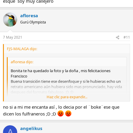
esque soy muy callejero
afloresa
Gurú Olympista
7 May 2021
#11
FJS-MALAGA dijo:
afloresa dijo:
Bonita te ha quedado la foto y la doña , mis felicitaciones
Francisco
Buena transición tiene ese desenfoque y si le hubieras echo un
retrato americano aún hubiera sido mas pronunciado, hay vida
despues del formato fabuloso ;D ;D
Haz clic para expandir...
un saludote
Haz clic para expandir...
no si a mi me encanta así , lo decia por el ¨boke¨ese que
Muchas gracias ese retrato de tres cuartos lo tengo pero subí esta
porque muestra más como se va generando el desenfoque y me
dicen los fulfraneros ;D ;D
gusta mostrar gran parte del entorno esque soy muy callejero
angelikus
A