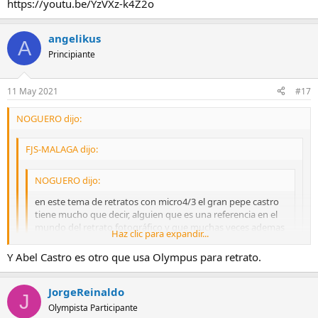
https://youtu.be/YzVXz-k4Z2o
angelikus
A
Principiante
11 May 2021
#17
NOGUERO dijo:
FJS-MALAGA dijo:
NOGUERO dijo:
en este tema de retratos con micro4/3 el gran pepe castro
tiene mucho que decir, alguien que es una referencia en el
mundo del retrato fotográfico y que muchas veces ademas
Haz clic para expandir...
de su camara de medio formato realiza los retratos con la
oly m1...
Haz clic para expandir...
Y Abel Castro es otro que usa Olympus para retrato.
Haz clic para expandir...
no lo encuentro podrias pasarme algún enlace
JorgeReinaldo
J
Olympista Participante
aqui te dejo un enlace a uno de los videos de pepe castro... como te