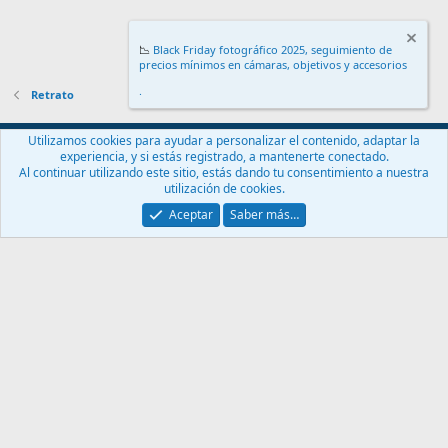
📉
Black Friday fotográfico 2025, seguimiento de
precios mínimos en cámaras, objetivos y accesorios
.
Retrato
Español (ES)
Utilizamos cookies para ayudar a personalizar el contenido, adaptar la
experiencia, y si estás registrado, a mantenerte conectado.
Contáctanos
Términos y reglas
Política de privacidad
Ayuda
Al continuar utilizando este sitio, estás dando tu consentimiento a nuestra
Inicio
R
utilización de cookies.
S
S
Aceptar
Saber más…
®
Community platform by XenForo
© 2010-2024 XenForo Ltd.