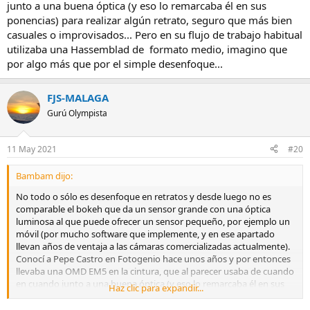
junto a una buena óptica (y eso lo remarcaba él en sus
ponencias) para realizar algún retrato, seguro que más bien
casuales o improvisados... Pero en su flujo de trabajo habitual
utilizaba una Hassemblad de formato medio, imagino que
por algo más que por el simple desenfoque...
FJS-MALAGA
Gurú Olympista
11 May 2021
#20
Bambam dijo:
No todo o sólo es desenfoque en retratos y desde luego no es
comparable el bokeh que da un sensor grande con una óptica
luminosa al que puede ofrecer un sensor pequeño, por ejemplo un
móvil (por mucho software que implemente, y en ese apartado
llevan años de ventaja a las cámaras comercializadas actualmente).
Conocí a Pepe Castro en Fotogenio hace unos años y por entonces
llevaba una OMD EM5 en la cintura, que al parecer usaba de cuando
en cuando junto a una buena óptica (y eso lo remarcaba él en sus
Haz clic para expandir...
ponencias) para realizar algún retrato, seguro que más bien
casuales o improvisados... Pero en su flujo de trabajo habitual