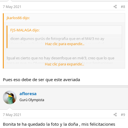
7 May 2021
#8
jkarlos66 dijo:
FJS-MALAGA dijo:
dicen algunos gurús de fotografia que en el M4/3 no ay
desenfoque (bokeh) pues si lo dicen será que es verdad
Haz clic para expandir...
Igual es cierto que no hay desenfoque en m4/3, creo que lo que
pasa es que tu Olympus no se ha enterado de sus limitaciones.
Haz clic para expandir...
Explicáselo y que no lo vuelva a hacer
Pues eso debe de ser que este averiada
afloresa
Gurú Olympista
7 May 2021
#9
Bonita te ha quedado la foto y la doña , mis felicitaciones