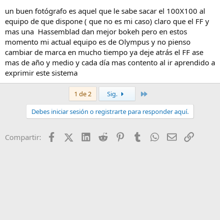
utilizaba una Hassemblad de formato medio, imagino que por algo
un buen fotógrafo es aquel que le sabe sacar el 100X100 al
más que por el simple desenfoque...
equipo de que dispone ( que no es mi caso) claro que el FF y
mas una Hassemblad dan mejor bokeh pero en estos
momento mi actual equipo es de Olympus y no pienso
cambiar de marca en mucho tiempo ya deje atrás el FF ase
mas de año y medio y cada día mas contento al ir aprendido a
exprimir este sistema
Último
1 de 2
Sig.
Debes iniciar sesión o registrarte para responder aquí.
Facebook
X (Twitter)
LinkedIn
Reddit
Pinterest
Tumblr
WhatsApp
Email
Enlace
Compartir: