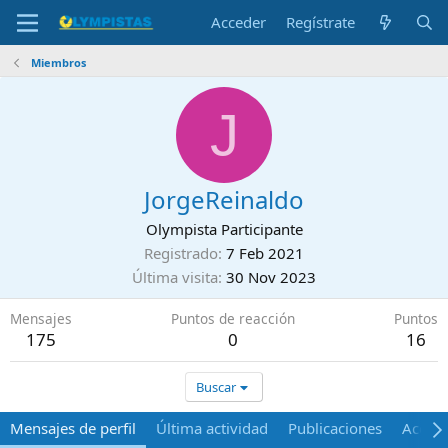
Acceder
Regístrate
Miembros
J
JorgeReinaldo
Olympista Participante
Registrado
7 Feb 2021
Última visita
30 Nov 2023
Mensajes
Puntos de reacción
Puntos
175
0
16
Buscar
Mensajes de perfil
Última actividad
Publicaciones
Acerca