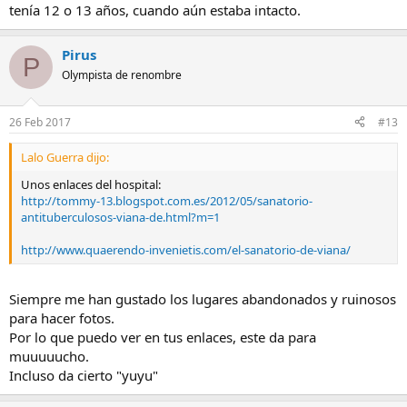
Veo que lo conoces
tenía 12 o 13 años, cuando aún estaba intacto.
Pirus
P
Olympista de renombre
26 Feb 2017
#13
Lalo Guerra dijo:
Unos enlaces del hospital:
http://tommy-13.blogspot.com.es/2012/05/sanatorio-
antituberculosos-viana-de.html?m=1
http://www.quaerendo-invenietis.com/el-sanatorio-de-viana/
Siempre me han gustado los lugares abandonados y ruinosos
para hacer fotos.
Por lo que puedo ver en tus enlaces, este da para
muuuuucho.
Incluso da cierto "yuyu"