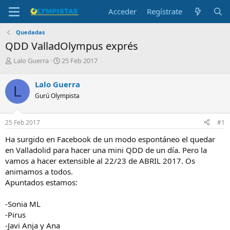
Acceder
Regístrate
Quedadas
QDD ValladOlympus exprés
I
F
Lalo Guerra
25 Feb 2017
n
e
i
c
Lalo Guerra
L
c
h
Gurú Olympista
i
a
a
d
d
e
25 Feb 2017
#1
o
i
r
n
Ha surgido en Facebook de un modo espontáneo el quedar
d
i
en Valladolid para hacer una mini QDD de un día. Pero la
e
c
vamos a hacer extensible al 22/23 de ABRIL 2017. Os
l
i
animamos a todos.
t
o
e
Apuntados estamos:
m
a
-Sonia ML
-Pirus
-Javi Anja y Ana