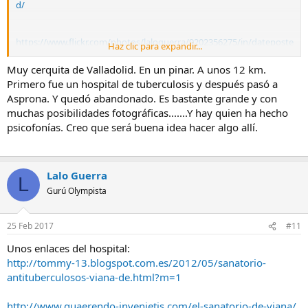
d/
https://www.flickr.com/photos/laloguerra/9202356275/in/dateposte
Haz clic para expandir...
d/
Muy cerquita de Valladolid. En un pinar. A unos 12 km.
Primero fue un hospital de tuberculosis y después pasó a
Asprona. Y quedó abandonado. Es bastante grande y con
muchas posibilidades fotográficas.......Y hay quien ha hecho
psicofonías. Creo que será buena idea hacer algo allí.
Lalo Guerra
L
Gurú Olympista
25 Feb 2017
#11
Unos enlaces del hospital:
http://tommy-13.blogspot.com.es/2012/05/sanatorio-
antituberculosos-viana-de.html?m=1
http://www.quaerendo-invenietis.com/el-sanatorio-de-viana/