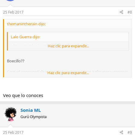
25 Feb 2017
#8
themanintherain dijo:
Lalo Guerra dijo:
¿Os gustan los hospitales abandonados.....?
Haz clic para expandir...
Boecillo??
Contad conmigo!! Que ganas de volver a veros a algunos y conocer
Haz clic para expandir...
a otros.
Veo que lo conoces
Sonia ML
Gurú Olympista
25 Feb 2017
#9