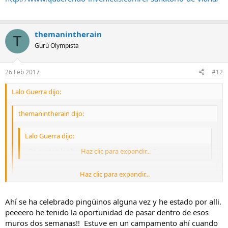
themanintherain
T
Gurú Olympista
26 Feb 2017
#12
Lalo Guerra dijo:
themanintherain dijo:
Lalo Guerra dijo:
¿Os gustan los hospitales abandonados.....?
Haz clic para expandir...
Haz clic para expandir...
Boecillo??
Contad conmigo!! Que ganas de volver a veros a algunos y
Haz clic para expandir...
Ahí se ha celebrado pingüinos alguna vez y he estado por alli.
conocer a otros.
peeeero he tenido la oportunidad de pasar dentro de esos
muros dos semanas!! Estuve en un campamento ahí cuando