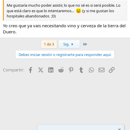
Me gustaría mucho poder asistir, lo que no sé es si será posible. Lo
que está claro es que lo intentaremos...
(y si me gustan los
hospitales abandonados ;D)
Yo creo que ya vais necesitando vino y cerveza de la tierra del
Duero.
Último
1 de 3
Sig.
Debes iniciar sesión o registrarte para responder aquí.
Facebook
X (Twitter)
LinkedIn
Reddit
Pinterest
Tumblr
WhatsApp
Email
Enlace
Compartir: