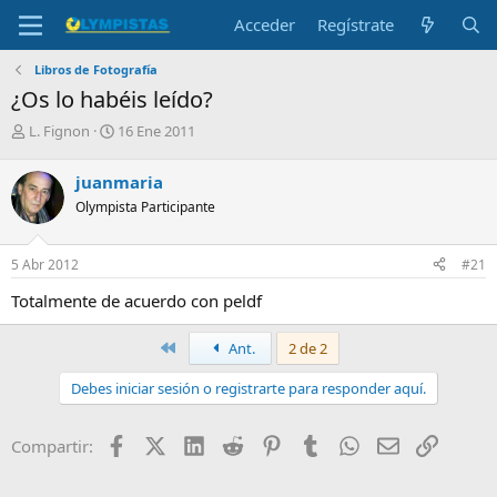
Acceder
Regístrate
Libros de Fotografía
¿Os lo habéis leído?
I
F
L. Fignon
16 Ene 2011
n
e
i
c
juanmaria
c
h
Olympista Participante
i
a
a
d
d
e
5 Abr 2012
#21
o
i
r
n
Totalmente de acuerdo con peldf
d
i
e
c
Primero
Ant.
2 de 2
l
i
t
o
Debes iniciar sesión o registrarte para responder aquí.
e
m
a
Facebook
X (Twitter)
LinkedIn
Reddit
Pinterest
Tumblr
WhatsApp
Email
Enlace
Compartir: