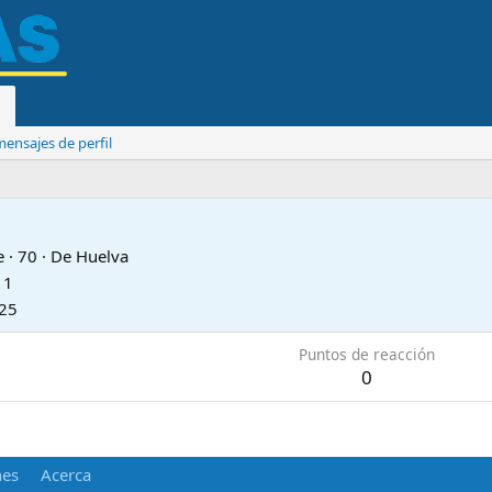
ensajes de perfil
e
·
70
·
De
Huelva
11
025
Puntos de reacción
0
nes
Acerca