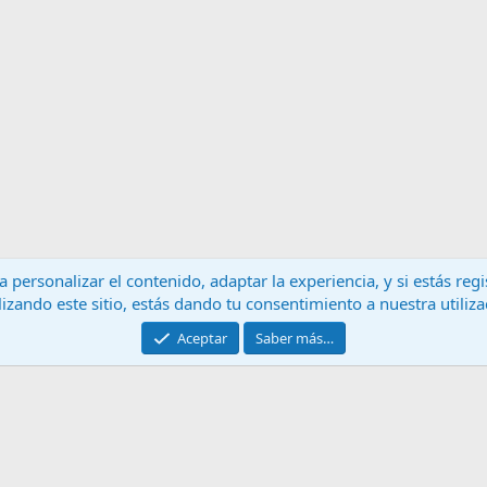
 personalizar el contenido, adaptar la experiencia, y si estás re
lizando este sitio, estás dando tu consentimiento a nuestra utiliz
Contáctanos
T
Aceptar
Saber más…
®
Community platform by XenForo
© 2010-2024 XenForo Ltd.