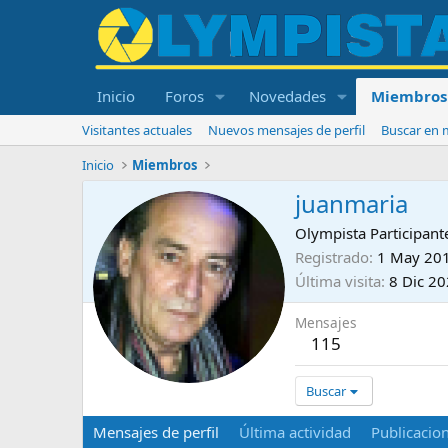
Inicio
Foros
Novedades
Miembros
Visitantes actuales
Nuevos mensajes de perfil
Buscar en m
Inicio
Miembros
juanmaria
Olympista Participant
Registrado
1 May 20
Última visita
8 Dic 2
Mensajes
115
Buscar
Mensajes de perfil
Última actividad
Publicacio