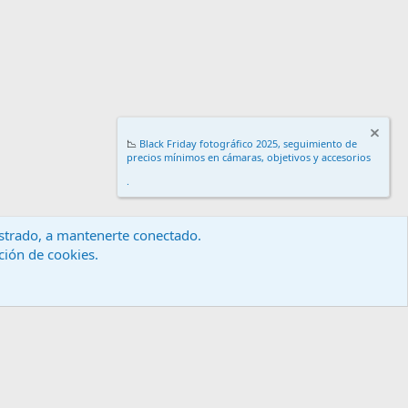
📉
Black Friday fotográfico 2025, seguimiento de
precios mínimos en cámaras, objetivos y accesorios
.
gistrado, a mantenerte conectado.
ación de cookies.
érminos y reglas
Política de privacidad
Ayuda
Inicio
R
S
S