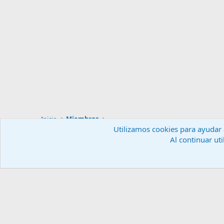
Inicio
Miembros
Utilizamos cookies para ayudar a
Al continuar uti
Español (ES)