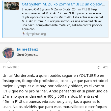
OM System M. Zuiko 25mm f/1.8 II: un objetivo estándar diminuto con construcción metálica y sellada - Olympistas
El nuevo OM System M.Zuiko Digital 25mm F1.8 II llega
acompañado del M. Zuiko 17mm f/1.8 II para renovar una
dupla óptica clásica de los Micro 4/3. Esta actualización del
M. zuiko 25mm F1.8 original introduce una novedad clave:
una barril completamente metálico, sellado contra polvo y
agua con...
olympistas.org
JaimeESanz
Gurú Olympista
11 Feb 2025
#23
Un tal Murderpink, a quien podéis seguir en YOUTUBE o en
Instagram, fotografo profesional, concluye que para retrato el
mejor Olympues que hay, por calidad y nitidez, es el 75mm
F.1.8 que no ni pro ni "na". Ando pensando en si pillar uno de
2ª mano que andan entre 400 y 500 nardos. Mientras el
45mm F1.8 da buenas vibraciones y alegrías a quienes lo
usan. No os olvidéis que para esos maravillosos desenfoques