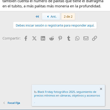
también cuenta el número de palitas que tiene el diafragma
en el tubito, a más palitas más moneria en la profundidad.
Primero
Ant.
2 de 2
Debes iniciar sesión o registrarte para responder aquí.
Facebook
X (Twitter)
LinkedIn
Reddit
Pinterest
Tumblr
WhatsApp
Email
Enlace
Compartir:
📉
Black Friday fotográfico 2025, seguimiento de
precios mínimos en cámaras, objetivos y accesorios
.
Focal Fija