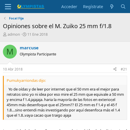
Acceder
Regístrate
Focal Fija
Opiniones sobre el M. Zuiko 25 mm f/1.8
I
F
admon
11 Ene 2018
n
e
i
c
marcuse
M
c
h
Olympista Participante
i
a
a
d
d
e
10 Abr 2018
#21
o
i
r
n
Pumukyarriondas dijo:
d
i
e
c
Yo de oídas y de leer por internet que el 50 mm era el mejor para
l
i
retratos sino yo ni idea por eso mire el 25 mm que equivale a 50 mm
t
o
y encima f 1.4.jajajaja. haria la mayoría de las fotos en exterior,el
e
45mm más desenfoque que el 25mm?? El 25 mm es f 1.4 y el 45 f
m
1.8....sino entendi más investigando por aquí desenfoca más el 1.4
a
que el 1.8..vaya cacao que traigo ajaja