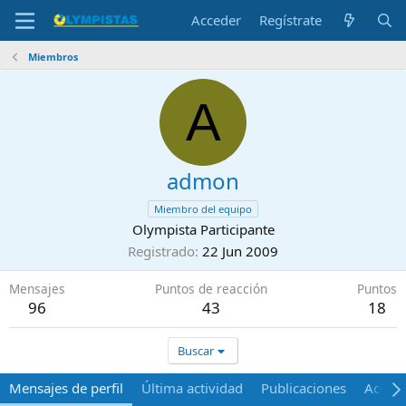
Acceder
Regístrate
Miembros
A
admon
Miembro del equipo
Olympista Participante
Registrado
22 Jun 2009
Mensajes
Puntos de reacción
Puntos
96
43
18
Buscar
Mensajes de perfil
Última actividad
Publicaciones
Acerca