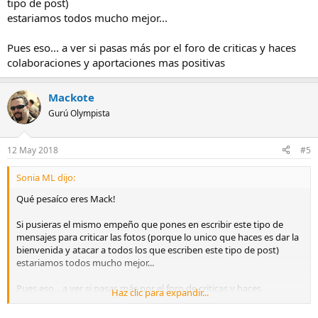
tipo de post)
estariamos todos mucho mejor...
Pues eso... a ver si pasas más por el foro de criticas y haces
colaboraciones y aportaciones mas positivas
Mackote
Gurú Olympista
12 May 2018
#5
Sonia ML dijo:
Qué pesaíco eres Mack!
Si pusieras el mismo empeño que pones en escribir este tipo de
mensajes para criticar las fotos (porque lo unico que haces es dar la
bienvenida y atacar a todos los que escriben este tipo de post)
estariamos todos mucho mejor...
Pues eso... a ver si pasas más por el foro de criticas y haces
Haz clic para expandir...
colaboraciones y aportaciones mas positivas