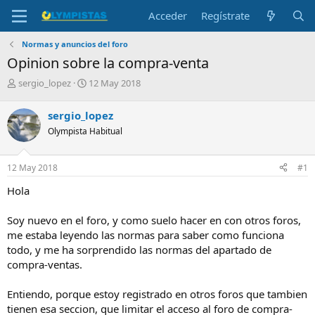
Acceder
Regístrate
Normas y anuncios del foro
Opinion sobre la compra-venta
I
F
sergio_lopez
12 May 2018
n
e
i
c
sergio_lopez
c
h
Olympista Habitual
i
a
a
d
d
e
12 May 2018
#1
o
i
r
n
Hola
d
i
e
c
Soy nuevo en el foro, y como suelo hacer en con otros foros,
l
i
me estaba leyendo las normas para saber como funciona
t
o
e
todo, y me ha sorprendido las normas del apartado de
m
compra-ventas.
a
Entiendo, porque estoy registrado en otros foros que tambien
tienen esa seccion, que limitar el acceso al foro de compra-