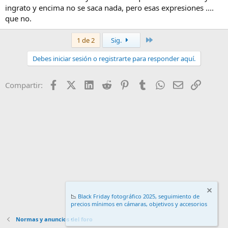
ingrato y encima no se saca nada, pero esas expresiones ....
que no.
Último
1 de 2
Sig.
Debes iniciar sesión o registrarte para responder aquí.
Facebook
X (Twitter)
LinkedIn
Reddit
Pinterest
Tumblr
WhatsApp
Email
Enlace
Compartir:
📉
Black Friday fotográfico 2025, seguimiento de
precios mínimos en cámaras, objetivos y accesorios
.
Normas y anuncios del foro