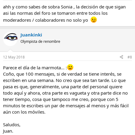
debatido, con opiniones en los dos sentidos, y por mi experiencia
ahh y como sabes de sobra Sonia , la decisión de que sigan
en este mundillo de los foros, se perfectamente que esas opciones
asi las normas del foro se tomaron entre todos los
jamas se van a acercar... cada uno siempre creerá tener razon en su
posicion.
moderadores / colaboradores no solo yo
Hay gente que piensa que los foros son "servicios publicos", que
Juankinki
han de ser como sus participantes quieren que sean. Error: los foros
son un servicio privado que uno o unos ponen en marcha con el fin
Olympista de renombre
de compartir informacion, y en cualquier caso son estos "uno (o
unos)" los que marcan las normas. Y a los demas, lo que nos toca es
12 May 2018
#8
acatarlas. Y punto. Si, sugerir mejoras, opinar sobre normas... pero
acatar las que hay.
Parece el día de la marmota... :
Coño, que 100 mensajes, si de verdad se tiene interés, se
En fin, que seguire leyendo los mensajes del foro que me puedan
interesar, y participare lo que el tiempo o mis conocimientos me
escriben en una semana. No creo que sea tan tarde. Lo que
permitan. Igual un dia llego a esos 100 mensajes... pero igual es
pasa es que, generalmente, una parte del personal quiere
tarde y ya no necesito mirar lo que otros compañeros tienen en
todo aquí y ahora, otra parte es vagueta y otra parte dice no
venta.
tener tiempo, cosa que tampoco me creo, porque con 5
minutos te escribes un par de mensajes al menos y más fácil
Sin animo de crear polemica.
aún con los móviles.
Un saludo
Saludos,
Juan.