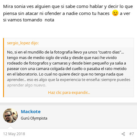
Mira sonia ves alguien que si sabe como hablar y decir lo que
piensa sin atacar ni ofender a nadie como tu haces
a ver
si vamos tomando nota
sergio_lopez dijo:
No, si en el mundillo de la fotografia llevo ya unos "cuatro dias"...
tengo mas de medio siglo de vida y desde que naci he vivido
rodeado de fotografos y camaras y desde bien pequeño ya salia a
pasear con una camara colgada del cuello o pasaba el rato metido
en el laboratorio. Lo cual no quiere decir que no tenga nada que
aprender... eso es algo que la experiencia te enseña: siempre puedes
aprender algo nuevo.
Haz clic para expandir...
Los foros son una gran fuente de informacion, que antiguamente
era muy dificil de compartir. La compra-venta en un foro es algo
mas, un añadido, un servicio "extra"... pero no el principal. Eso lo se,
Mackote
y lo comparto.
Gurú Olympista
Mi opinion a cerca de los 100 mensajes, es solo eso, mi opinion. Por
supuesto que acato las normas del foro, que para eso estan. Y si,
12 May 2018
#7
leyendo luego me he dado cuenta que este tema esta mas que