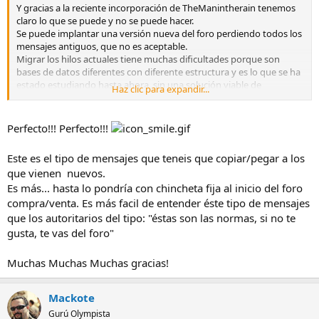
Y gracias a la reciente incorporación de TheManintherain tenemos
claro lo que se puede y no se puede hacer.
Se puede implantar una versión nueva del foro perdiendo todos los
mensajes antiguos, que no es aceptable.
Migrar los hilos actuales tiene muchas dificultades porque son
bases de datos diferentes con diferente estructura y es lo que se ha
estado estudiando hasta ahora, sin una solución viable de
Haz clic para expandir...
momento.
Además, en el caso de que se encuentrase una solución, para hacer
esa movida haría falta triplicar el espacio en disco del servidor y
Perfecto!!! Perfecto!!!
dedicar muchas horas.
Seguimos mirando como hacerlo, mientras tanto si algún recién
Este es el tipo de mensajes que teneis que copiar/pegar a los
llegado necesita un listado de lo que está en venta en el foro, no
que vienen nuevos.
tiene mas que pedirlo, ya lo hemos hecho en otras ocasiones.
Es más... hasta lo pondría con chincheta fija al inicio del foro
compra/venta. Es más facil de entender éste tipo de mensajes
que los autoritarios del tipo: "éstas son las normas, si no te
gusta, te vas del foro"
Muchas Muchas Muchas gracias!
Mackote
Gurú Olympista